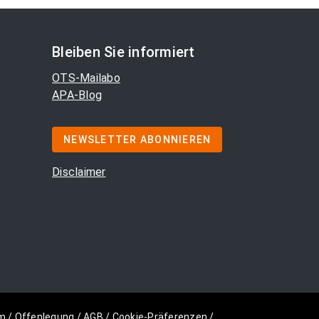
Bleiben Sie informiert
OTS-Mailabo
APA-Blog
NEWSLETTER ABONNIEREN
Disclaimer
m
/
Offenlegung
/
AGB
/
Cookie-Präferenzen
/