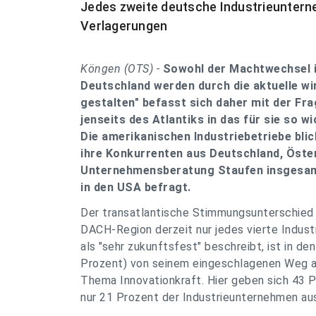
Jedes zweite deutsche Industrieunter
Verlagerungen
Köngen (OTS) -
Sowohl der Machtwechsel i
Deutschland werden durch die aktuelle wi
gestalten" befasst sich daher mit der Fr
jenseits des Atlantiks in das für sie so w
Die amerikanischen Industriebetriebe blic
ihre Konkurrenten aus Deutschland, Öster
Unternehmensberatung Staufen insgesam
in den USA befragt.
Der transatlantische Stimmungsunterschied w
DACH-Region derzeit nur jedes vierte Indus
als "sehr zukunftsfest" beschreibt, ist in de
Prozent) von seinem eingeschlagenen Weg abs
Thema Innovationkraft. Hier geben sich 43 
nur 21 Prozent der Industrieunternehmen au