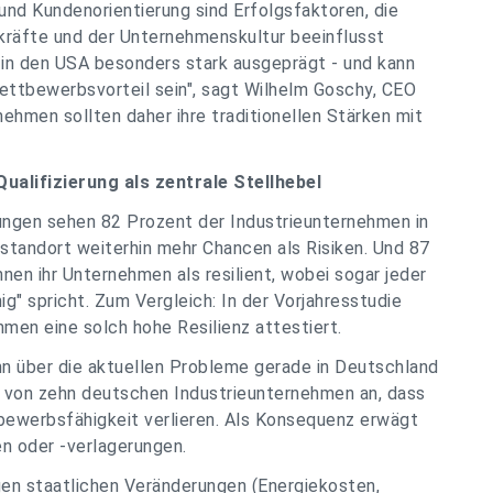
nd Kundenorientierung sind Erfolgsfaktoren, die
kräfte und der Unternehmenskultur beeinflusst
t in den USA besonders stark ausgeprägt - und kann
ettbewerbsvorteil sein", sagt Wilhelm Goschy, CEO
nehmen sollten daher ihre traditionellen Stärken mit
ualifizierung als zentrale Stellhebel
rungen sehen 82 Prozent der Industrieunternehmen in
standort weiterhin mehr Chancen als Risiken. Und 87
n ihr Unternehmen als resilient, wobei sogar jeder
ig" spricht. Zum Vergleich: In der Vorjahresstudie
en eine solch hohe Resilienz attestiert.
nn über die aktuellen Probleme gerade in Deutschland
 von zehn deutschen Industrieunternehmen an, dass
bewerbsfähigkeit verlieren. Als Konsequenz erwägt
n oder -verlagerungen.
n staatlichen Veränderungen (Energiekosten,