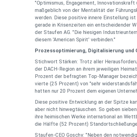
"Optimismus, Engagement, Innovationskraft u
maßgeblich von der Mentalität der Führungs
werden. Diese positive innere Einstellung is
gerade in Krisenzeiten ein entscheidender W
der Staufen AG. "Die hiesigen Industrieunter
diesem 'American Spirit' verbinden."
Prozessoptimierung, Digitalisierung und Q
Stichwort Stärken: Trotz aller Herausforde
der DACH-Region an ihrem jeweiligen Heimat
Prozent der befragten Top-Manager bezeichne
vierte (25 Prozent) von "sehr widerstandsfäh
hatten nur 20 Prozent dem eigenen Unternehm
Diese positive Entwicklung an der Spitze ka
aber nicht hinwegtäuschen. So geben sieben
ihre heimischen Werke international an Wett
die Hälfte (52 Prozent) Standortschließunge
Staufen-CEO Goschy: "Neben den notwendige