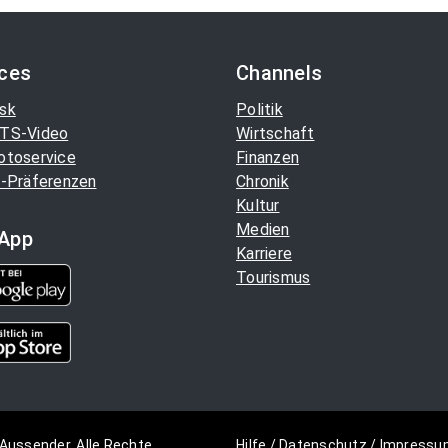
ices
Channels
sk
Politik
TS-Video
Wirtschaft
otoservice
Finanzen
-Präferenzen
Chronik
Kultur
Medien
App
Karriere
Tourismus
Aussender. Alle Rechte
Hilfe
/
Datenschutz
/
Impressu