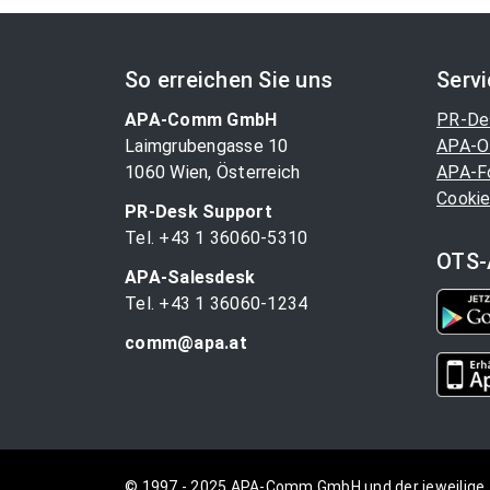
So erreichen Sie uns
Serv
APA-Comm GmbH
PR-De
Laimgrubengasse 10
APA-O
1060 Wien, Österreich
APA-F
Cookie
PR-Desk Support
Tel. +43 1 36060-5310
OTS-
APA-Salesdesk
Tel. +43 1 36060-1234
comm@apa.at
© 1997 - 2025 APA-Comm GmbH und der jeweilige 