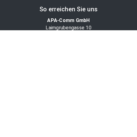
So erreichen Sie uns
APA-Comm GmbH
Laimgrubengasse 10
1060 Wien, Österreich
PR-Desk Support
Tel. +43 1 36060-5310
APA-Salesdesk
Tel. +43 1 36060-1234
comm@apa.at
Services
PR-Desk
APA-OTS-Video
APA-Fotoservice
Cookie-Präferenzen