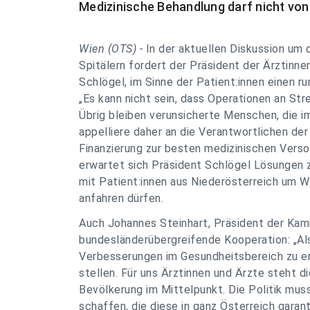
Medizinische Behandlung darf nicht vo
Wien (OTS) -
In der aktuellen Diskussion um 
Spitälern fordert der Präsident der Ärztinn
Schlögel, im Sinne der Patient:innen einen ru
„Es kann nicht sein, dass Operationen an Str
Übrig bleiben verunsicherte Menschen, die 
appelliere daher an die Verantwortlichen der
Finanzierung zur besten medizinischen Verso
erwartet sich Präsident Schlögel Lösungen z
mit Patient:innen aus Niederösterreich um Wi
anfahren dürfen.
Auch Johannes Steinhart, Präsident der Kamm
bundesländerübergreifende Kooperation: „Al
Verbesserungen im Gesundheitsbereich zu err
stellen. Für uns Ärztinnen und Ärzte steht 
Bevölkerung im Mittelpunkt. Die Politik mus
schaffen, die diese in ganz Österreich garant