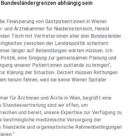
n Bundesländergrenzen abhängig sein
die Finanzierung von Gastpatient:innen in Wiener
en- und Ärztekammer für Niederösterreich, Harald
nden Tisch mit Vertreter:innen aller drei Bundesländer.
eitigkeiten zwischen der Landespolitik scheitern.
immer länger auf Behandlungen warten müssen. Ich
 Politik, eine Einigung zur gemeinsamen Planung und
rgung unserer Patient:innen zustande zu bringen“,
ur Klärung der Situation. Derzeit müssen Rettungen
en herum fahren, weil sie keine Wiener Spitäler
er für Ärztinnen und Ärzte in Wien, begrüßt eine
s Standesvertretung sind wir offen, um
eichen und bereit, unsere Expertise zur Verfügung zu
die bestmögliche medizinische Versorgung der
s finanzielle und organisatorische Rahmenbedingungen
ieren.“