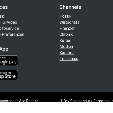
ices
Channels
sk
Politik
TS-Video
Wirtschaft
otoservice
Finanzen
-Präferenzen
Chronik
Kultur
Medien
App
Karriere
Tourismus
Aussender. Alle Rechte
Hilfe
/
Datenschutz
/
Impressu
Copyright