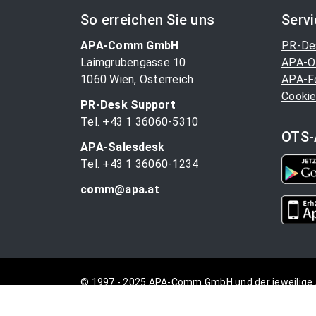
So erreichen Sie uns
Serv
APA-Comm GmbH
PR-De
Laimgrubengasse 10
APA-O
1060 Wien, Österreich
APA-F
Cookie
PR-Desk Support
Tel. +43 1 36060-5310
OTS-
APA-Salesdesk
Tel. +43 1 36060-1234
comm@apa.at
© 1997 - 2025 APA-Comm GmbH und der jeweilige 
vorbehalten.