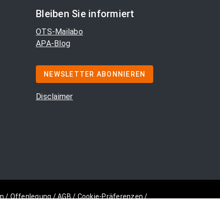
Bleiben Sie informiert
OTS-Mailabo
APA-Blog
NEWSLETTER ABONNIEREN
Disclaimer
m
/
Offenlegung
/
AGB
/
Cookie-Präferenzen
/