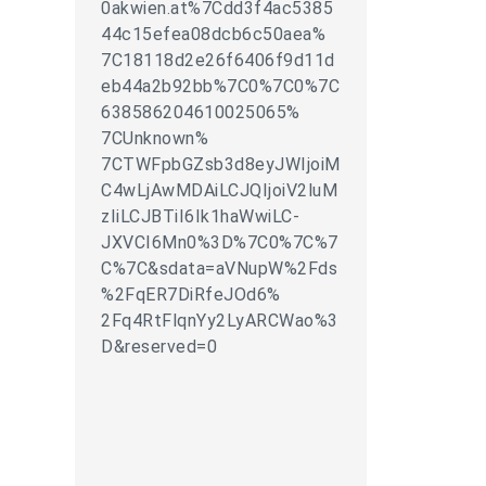
0akwien.at%7Cdd3f4ac5385
44c15efea08dcb6c50aea%
7C18118d2e26f6406f9d11d
eb44a2b92bb%7C0%7C0%7C
638586204610025065%
7CUnknown%
7CTWFpbGZsb3d8eyJWIjoiM
C4wLjAwMDAiLCJQIjoiV2luM
zIiLCJBTiI6Ik1haWwiLC-
JXVCI6Mn0%3D%7C0%7C%7
C%7C&sdata=aVNupW%2Fds
%2FqER7DiRfeJOd6%
2Fq4RtFlqnYy2LyARCWao%3
D&reserved=0