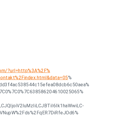
k.com/?url=http%3A%2F%
ontakt%2Findex.html&data=05
%
dd3f4ac538544c15efea08dcb6c50aea%
%7C0%7C0%7C638586204610025065%
QIjoiV2luMzIiLCJBTiI6Ik1haWwiLC-
VNupW%2Fds%2FqER7DiRfeJOd6%