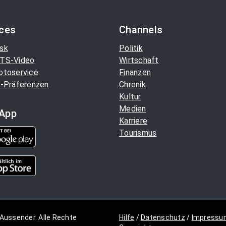
ices
Channels
sk
Politik
TS-Video
Wirtschaft
otoservice
Finanzen
-Präferenzen
Chronik
Kultur
Medien
App
Karriere
Tourismus
Aussender. Alle Rechte
Hilfe
/
Datenschutz
/
Impressu