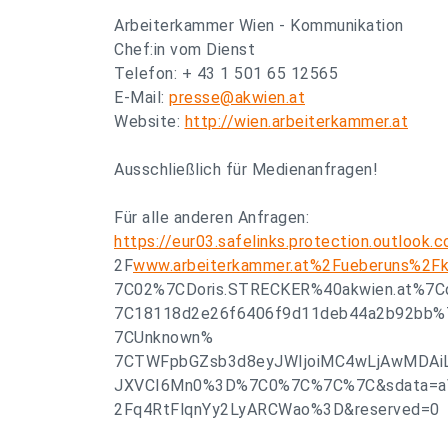
Arbeiterkammer Wien - Kommunikation
Chef:in vom Dienst
Telefon: + 43 1 501 65 12565
E-Mail:
presse@akwien.at
Website:
http://wien.arbeiterkammer.at
Ausschließlich für Medienanfragen!
Für alle anderen Anfragen:
https://eur03.safelinks.protection.outloo
2F
www.arbeiterkammer.at%2Fueberuns%2Fk
7C02%7CDoris.STRECKER%40akwien.at%7C
7C18118d2e26f6406f9d11deb44a2b92bb
7CUnknown%
7CTWFpbGZsb3d8eyJWIjoiMC4wLjAwMDAiLCJ
JXVCI6Mn0%3D%7C0%7C%7C%7C&sdata=a
2Fq4RtFlqnYy2LyARCWao%3D&reserved=0