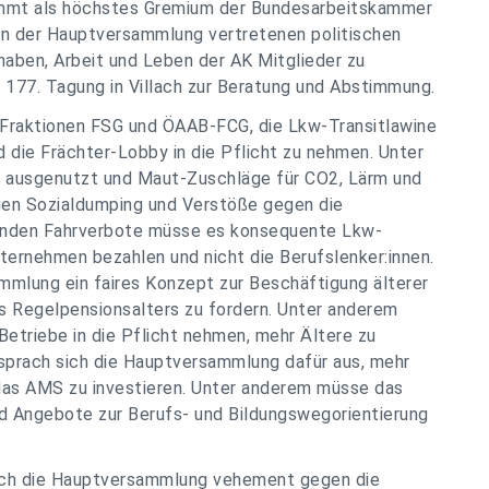
mmt als höchstes Gremium der Bundesarbeitskammer
 in der Hauptversammlung vertretenen politischen
 haben, Arbeit und Leben der AK Mitglieder zu
 177. Tagung in Villach zur Beratung und Abstimmung.
 Fraktionen FSG und ÖAAB-FCG, die Lkw-Transitlawine
 die Frächter-Lobby in die Pflicht zu nehmen. Unter
 ausgenutzt und Maut-Zuschläge für CO2, Lärm und
en Sozialdumping und Verstöße gegen die
enden Fahrverbote müsse es konsequente Lkw-
ternehmen bezahlen und nicht die Berufslenker:innen.
mmlung ein faires Konzept zur Beschäftigung älterer
s Regelpensionsalters zu fordern. Unter anderem
triebe in die Pflicht nehmen, mehr Ältere zu
 sprach sich die Hauptversammlung dafür aus, mehr
 das AMS zu investieren. Unter anderem müsse das
d Angebote zur Berufs- und Bildungswegorientierung
ich die Hauptversammlung vehement gegen die