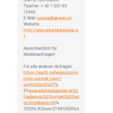
Telefon: + 43 1 501 65
12565
E-Mail:
presse@akwien.at
Website:
http://wien.arbeiterkammer.a
t
Ausschließlich für
Medienanfragen!
Für alle anderen Anfragen:
https://eur03.safelinks.prote
ction.outlook.com/?
url=http%3A%2F%
2F
www.arbeiterkammer.at%2
Fueberuns%2Fkontakt%2Find
ex.html&data=05
%
7C02%7CDoris.STRECKER%4