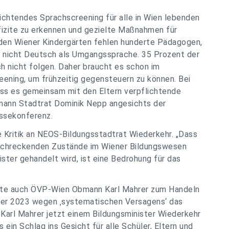
ichtendes Sprachscreening für alle in Wien lebenden
efizite zu erkennen und gezielte Maßnahmen für
den Wiener Kindergärten fehlen hunderte Pädagogen,
n nicht Deutsch als Umgangssprache. 35 Prozent der
ch nicht folgen. Daher braucht es schon im
reening, um frühzeitig gegensteuern zu können. Bei
ss es gemeinsam mit den Eltern verpflichtende
ann Stadtrat Dominik Nepp angesichts der
essekonferenz.
Kritik an NEOS-Bildungsstadtrat Wiederkehr. „Dass
rschreckenden Zustände im Wiener Bildungswesen
ister gehandelt wird, ist eine Bedrohung für das
te auch ÖVP-Wien Obmann Karl Mahrer zum Handeln
ner 2023 wegen ‚systematischen Versagens‘ das
arl Mahrer jetzt einem Bildungsminister Wiederkehr
in Schlag ins Gesicht für alle Schüler, Eltern und