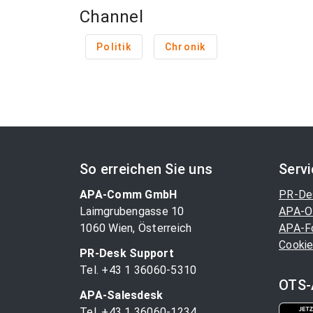
Channel
Politik
Chronik
So erreichen Sie uns
Serv
APA-Comm GmbH
PR-De
Laimgrubengasse 10
APA-O
1060 Wien, Österreich
APA-F
Cookie
PR-Desk Support
Tel. +43 1 36060-5310
OTS-
APA-Salesdesk
Tel. +43 1 36060-1234