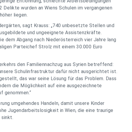
 geringe Entlohnung, schlechte Arbeitsbedingungen
2 Delikte wurden an Wiens Schulen im vergangenen
 höher liegen.
ndergärten, sagt Krauss: „740 unbesetzte Stellen und
usgebildete und ungeeignete Assistenzkräfte.
ie dem Abgang nach Niederösterreich vier Jahre lang
ligen Parteichef Strolz mit einem 30.000 Euro
erkehrs den Familiennachzug aus Syrien betreffend:
unsere Schulinfrastruktur dafür nicht ausgerichtet ist.
estellt, das war seine Lösung für das Problem. Dass
indern die Möglichkeit auf eine ausgezeichnete
auf genommen.“
ierung umgehendes Handeln, damit unsere Kinder
e Jugendarbeitslosigkeit in Wien, die eine traurige
 sinkt.