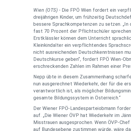
Wien (OTS) -
Die FPÖ Wien fordert ein verpfl
dreijährigen Kinder, um frühzeitig Deutschd
bessere Sprachkompetenzen zu setzen. „In 
fast 70 Prozent der Pflichtschüler spreche
Erstklässler können dem Unterricht sprachli
Kleinkindalter ein verpflichtendes Sprachsc
nicht ausreichenden Deutschkenntnissen mu
Deutschkurse geben“, fordert FPÖ Wien-Obm
erschreckenden Zahlen im Rahmen einer Pr
Nepp übte in diesem Zusammenhang scharfe 
nun ausgerechnet Wiederkehr, der für die e
verantwortlich ist, als möglicher Bildungsmin
gesamte Bildungssystem in Österreich.“
Der Wiener FPÖ-Landesparteiobmann forder
auf. „Die Wiener ÖVP hat Wiederkehr im Jän
Misstrauen ausgesprochen. Wenn ÖVP-Chef K
auf Bundesebene zustimmen würde, wäre das e