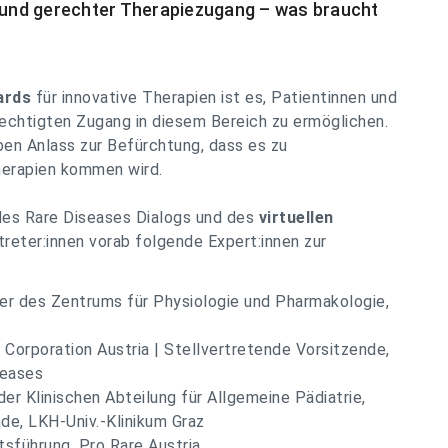
und gerechter Therapiezugang – was braucht
ards
für innovative Therapien ist es, Patientinnen und
rechtigten Zugang in diesem Bereich zu ermöglichen.
en Anlass zur Befürchtung, dass es zu
erapien kommen wird.
des Rare Diseases Dialogs und des
virtuellen
reter:innen vorab folgende Expert:innen zur
ter des Zentrums für Physiologie und Pharmakologie,
r Corporation Austria | Stellvertretende Vorsitzende,
eases
 der Klinischen Abteilung für Allgemeine Pädiatrie,
nde, LKH-Univ.-Klinikum Graz
sführung, Pro Rare Austria