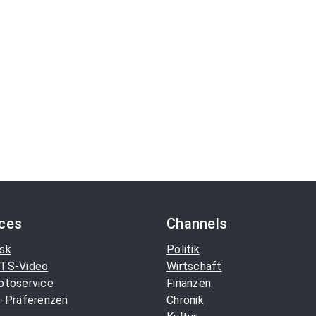
ices
Channels
sk
Politik
TS-Video
Wirtschaft
otoservice
Finanzen
-Präferenzen
Chronik