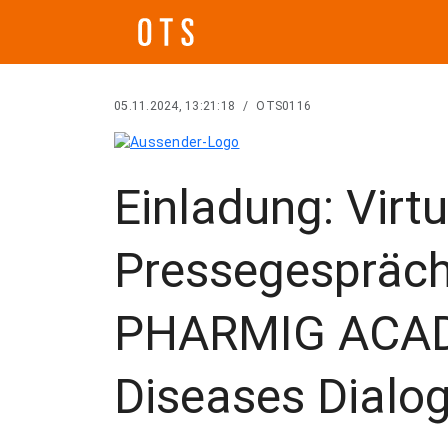
05.11.2024, 13:21:18
/
OTS0116
Einladung: Virtu
Pressegespräch
PHARMIG ACAD
Diseases Dialo