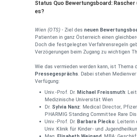
Status Quo Bewertungsboard: Rascher 
es?
Wien (OTS) -
Ziel des
neuen Bewertungsbo
Patienten in ganz Österreich einen gleichbe
Doch die festgelegten Verfahrensregeln geb
Verzögerungen beim Zugang zu wichtigen Th
Wie das vermieden werden kann, ist Thema 
Pressegesprächs
. Dabei stehen Medienvert
Verfügung:
Univ.-Prof. Dr.
Michael Freissmuth
: Lei
Medizinische Universität Wien
Dr.
Sylvia Nanz
: Medical Director, Pfize
PHARMIG Standing Committee Rare Dis
Univ.-Prof. Dr.
Barbara Plecko
: Leiterin
Univ. Klinik für Kinder- und Jugendheilku
Mag.
Elisabeth Weigand
, MBA: Geschäft