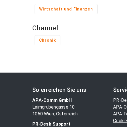
Wirtschaft und Finanzen
Channel
Chronik
So erreichen Sie uns
Serv
APA-Comm GmbH
PR-De
Laimgrubengasse 10
APA-O
1060 Wien, Österreich
APA-F
Cookie
PR-Desk Support