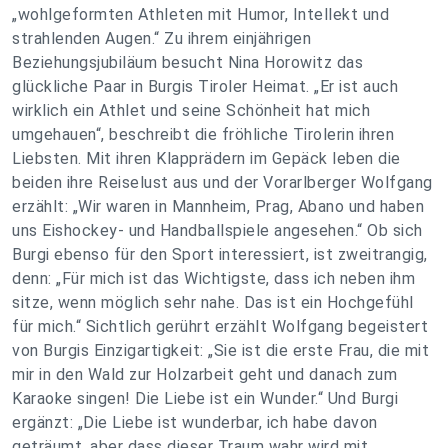
„wohlgeformten Athleten mit Humor, Intellekt und
strahlenden Augen.“ Zu ihrem einjährigen
Beziehungsjubiläum besucht Nina Horowitz das
glückliche Paar in Burgis Tiroler Heimat. „Er ist auch
wirklich ein Athlet und seine Schönheit hat mich
umgehauen“, beschreibt die fröhliche Tirolerin ihren
Liebsten. Mit ihren Klapprädern im Gepäck leben die
beiden ihre Reiselust aus und der Vorarlberger Wolfgang
erzählt: „Wir waren in Mannheim, Prag, Abano und haben
uns Eishockey- und Handballspiele angesehen.“ Ob sich
Burgi ebenso für den Sport interessiert, ist zweitrangig,
denn: „Für mich ist das Wichtigste, dass ich neben ihm
sitze, wenn möglich sehr nahe. Das ist ein Hochgefühl
für mich.“ Sichtlich gerührt erzählt Wolfgang begeistert
von Burgis Einzigartigkeit: „Sie ist die erste Frau, die mit
mir in den Wald zur Holzarbeit geht und danach zum
Karaoke singen! Die Liebe ist ein Wunder.“ Und Burgi
ergänzt: „Die Liebe ist wunderbar, ich habe davon
geträumt, aber dass dieser Traum wahr wird mit