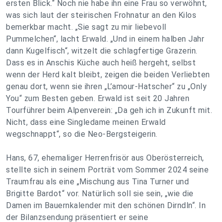
ersten Blick.“ Noch nie habe ihn eine Frau so verwöhnt,
was sich laut der steirischen Frohnatur an den Kilos
bemerkbar macht. „Sie sagt zu mir liebevoll
Pummelchen“, lacht Erwald. „Und in einem halben Jahr
dann Kugelfisch“, witzelt die schlagfertige Grazerin.
Dass es in Anschis Küche auch heiß hergeht, selbst
wenn der Herd kalt bleibt, zeigen die beiden Verliebten
genau dort, wenn sie ihren „L’amour-Hatscher“ zu „Only
You“ zum Besten geben. Erwald ist seit 20 Jahren
Tourführer beim Alpenverein: „Da geh ich in Zukunft mit.
Nicht, dass eine Singledame meinen Erwald
wegschnappt“, so die Neo-Bergsteigerin.
Hans, 67, ehemaliger Herrenfrisör aus Oberösterreich,
stellte sich in seinem Porträt vom Sommer 2024 seine
Traumfrau als eine „Mischung aus Tina Turner und
Brigitte Bardot“ vor. Natürlich soll sie sein, „wie die
Damen im Bauernkalender mit den schönen Dirndln“. In
der Bilanzsendung präsentiert er seine