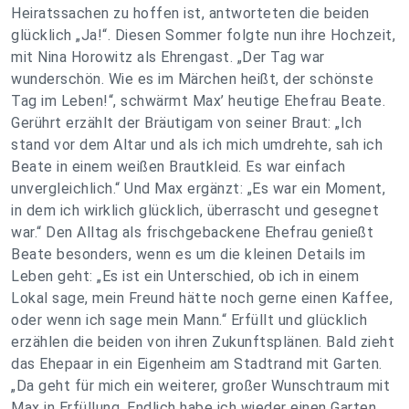
Heiratssachen zu hoffen ist, antworteten die beiden
glücklich „Ja!“. Diesen Sommer folgte nun ihre Hochzeit,
mit Nina Horowitz als Ehrengast. „Der Tag war
wunderschön. Wie es im Märchen heißt, der schönste
Tag im Leben!“, schwärmt Max’ heutige Ehefrau Beate.
Gerührt erzählt der Bräutigam von seiner Braut: „Ich
stand vor dem Altar und als ich mich umdrehte, sah ich
Beate in einem weißen Brautkleid. Es war einfach
unvergleichlich.“ Und Max ergänzt: „Es war ein Moment,
in dem ich wirklich glücklich, überrascht und gesegnet
war.“ Den Alltag als frischgebackene Ehefrau genießt
Beate besonders, wenn es um die kleinen Details im
Leben geht: „Es ist ein Unterschied, ob ich in einem
Lokal sage, mein Freund hätte noch gerne einen Kaffee,
oder wenn ich sage mein Mann.“ Erfüllt und glücklich
erzählen die beiden von ihren Zukunftsplänen. Bald zieht
das Ehepaar in ein Eigenheim am Stadtrand mit Garten.
„Da geht für mich ein weiterer, großer Wunschtraum mit
Max in Erfüllung. Endlich habe ich wieder einen Garten,