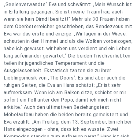
„Seelenverwandte“ Eva und schwärmt: „Mein Wunsch ist
in Erfüllung gegangen. Sie ist meine Traumfrau, auch
wenn sie kein Dirndl besitzt!“ Mehr als 30 Frauen haben
dem Oberösterreicher geschrieben, das Rendezvous mit
Eva war das erste und einzige. „Wir lagen in der Wiese,
schauten in den Himmel und als die Wolken vorbeizogen,
habe ich gewusst, wir haben uns verdient und ein Leben
lang aufeinander gewartet.“ Die beiden Frischverliebten
teilen ihr jugendliches Temperament und die
Ausgelassenheit. Ekstatisch tanzen sie zu ihrer
Lieblingsmusik von „The Doors“. Es sind aber auch die
ruhigen Seiten, die Eva an Hans schätzt: „Er ist sehr
aufmerksam. Wenn ich am Balkon sitze, schiebt er mir
sofort ein Fell unter den Popo, damit ich mich nicht
erkälte.“ Auch den ultimativen Beziehungstest
Möbelaufbau haben die beiden bereits gemeistert und
Eva erzählt: „Am Freitag, dem 13. September, bin ich bei
Hans eingezogen - ohne, dass ich es wusste. Zwei
Kommoden standen zum Aufbauen parat.“ Hans ist sich