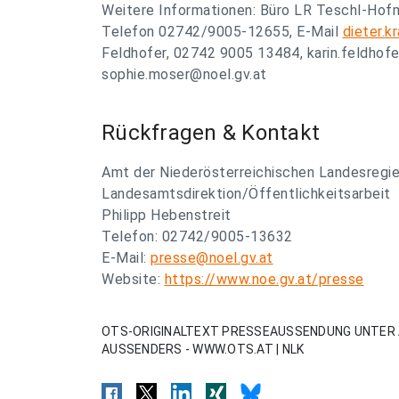
Weitere Informationen: Büro LR Teschl-Hofme
Telefon 02742/9005-12655, E-Mail
dieter.k
Feldhofer, 02742 9005 13484,
karin.feldhof
sophie.moser@noel.gv.at
Rückfragen & Kontakt
Amt der Niederösterreichischen Landesregi
Landesamtsdirektion/Öffentlichkeitsarbeit
Philipp Hebenstreit
Telefon: 02742/9005-13632
E-Mail:
presse@noel.gv.at
Website:
https://www.noe.gv.at/presse
OTS-ORIGINALTEXT PRESSEAUSSENDUNG UNTER 
AUSSENDERS - WWW.OTS.AT | NLK