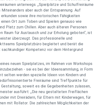
eiräumen unterwegs. „Spielplätze und Schulfreiräume
 Miteinanders aber auch der Entspannung. Auf
n erkunden sowie ihre motorischen Fähigkeiten
er einen Ort zum Toben und Spielen genauso wie
nd Platz zum Chillen. Aber auch älteren Personen
n Raum für Austausch und zur Erholung geboten“, ist
eister überzeugt. Das professionelle und
tteams Spielplatzbüro begleitet und berät die
it sachkundiger Kompetenz vor dem Hintergrund
n eines neuen Spielplatzes, im Rahmen von Workshops
inzubeziehen - sei es bei der Ideensammlung, in Form
ht selten werden spezielle Ideen von Kindern und
dürfnisorientierte Freiräume sind Treffpunkte für
e Gestaltung, soweit es die Gegebenheiten zulassen,
meister ausführt: „Die neu gestalteten Freiflächen
nkinder mit Dreirädern, für Eltern mit Kinderwagen, für
en mit Rollator. Die zahlreichen Möglichkeiten der