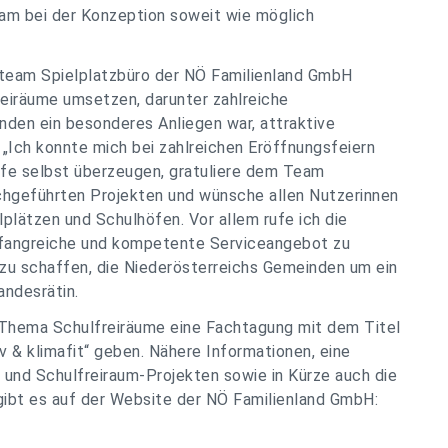
am bei der Konzeption soweit wie möglich
tteam Spielplatzbüro der NÖ Familienland GmbH
reiräume umsetzen, darunter zahlreiche
nden ein besonderes Anliegen war, attraktive
 „Ich konnte mich bei zahlreichen Eröffnungsfeiern
öfe selbst überzeugen, gratuliere dem Team
rchgeführten Projekten und wünsche allen Nutzerinnen
lplätzen und Schulhöfen. Vor allem rufe ich die
fangreiche und kompetente Serviceangebot zu
zu schaffen, die Niederösterreichs Gemeinden um ein
andesrätin.
 Thema Schulfreiräume eine Fachtagung mit dem Titel
iv & klimafit“ geben. Nähere Informationen, eine
 und Schulfreiraum-Projekten sowie in Kürze auch die
ibt es auf der Website der NÖ Familienland GmbH: