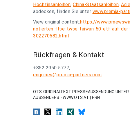
Hochzinsanleihen
,
China-Staatsanleihen
,
Asi
abdecken, finden Sie unter
www.premia-part
View original content:
https://www.prnewswi
notierten-ftse-twse-taiwan-50-etf-auf-der-
302270582.html
Rückfragen & Kontakt
+852 2950 5777,
enquiries@premia-partners.com
OTS-ORIGINALTEXT PRESSEAUSSENDUNG UNTER 
AUSSENDERS - WWW.OTS.AT | PRN