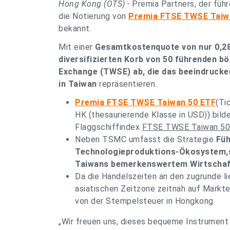
Hong Kong (OTS) -
Premia Partners, der füh
die Notierung von
Premia FTSE TWSE Taiw
bekannt.
Mit einer
Gesamtkostenquote von nur 0,28
diversifizierten Korb von 50 führenden 
Exchange (TWSE) ab, die das beeindruck
in Taiwan
repräsentieren.
Premia FTSE TWSE Taiwan 50 ETF
(Ti
HK (thesaurierende Klasse in USD)) bil
Flaggschiffindex
FTSE TWSE Taiwan 50 
Neben TSMC umfasst die Strategie
Füh
Technologieproduktions-Ökosystem,so
Taiwans bemerkenswertem Wirtschaf
Da die Handelszeiten an den zugrunde li
asiatischen Zeitzone zeitnah auf Markter
von der Stempelsteuer in Hongkong.
„Wir freuen uns, dieses bequeme Instrument 