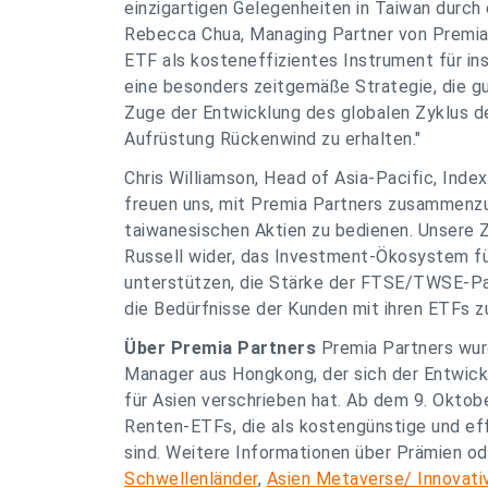
einzigartigen Gelegenheiten in Taiwan durch 
Rebecca Chua, Managing Partner von Premia 
ETF als kosteneffizientes Instrument für ins
eine besonders zeitgemäße Strategie, die gut
Zuge der Entwicklung des globalen Zyklus de
Aufrüstung Rückenwind zu erhalten."
Chris Williamson, Head of Asia-Pacific, Inde
freuen uns, mit Premia Partners zusammenzu
taiwanesischen Aktien zu bedienen. Unsere
Russell wider, das Investment-Ökosystem f
unterstützen, die Stärke der FTSE/TWSE-Par
die Bedürfnisse der Kunden mit ihren ETFs zu
Über Premia Partners
Premia Partners wur
Manager aus Hongkong, der sich der Entwick
für Asien verschrieben hat. Ab dem 9. Oktob
Renten-ETFs, die als kostengünstige und eff
sind. Weitere Informationen über Prämien o
Schwellenländer
,
Asien Metaverse/ Innovati