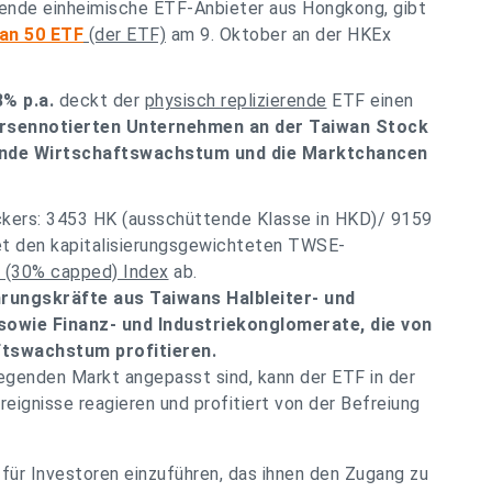
rende einheimische ETF-Anbieter aus Hongkong, gibt
an 50 ETF
(der ETF)
am 9. Oktober an der HKEx
% p.a.
deckt der
physisch replizierende
ETF einen
börsennotierten Unternehmen an der Taiwan Stock
ende Wirtschaftswachstum und die Marktchancen
ckers: 3453 HK (ausschüttende Klasse in HKD)/ 9159
det den kapitalisierungsgewichteten TWSE-
(30% capped) Index
ab.
rungskräfte aus Taiwans Halbleiter- und
wie Finanz- und Industriekonglomerate, die von
tswachstum profitieren.
egenden Markt angepasst sind, kann der ETF in der
eignisse reagieren und profitiert von der Befreiung
für Investoren einzuführen, das ihnen den Zugang zu