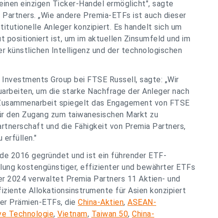
einen einzigen Ticker-Handel ermöglicht", sagte
Partners. „Wie andere Premia-ETFs ist auch dieser
titutionelle Anleger konzipiert. Es handelt sich um
 positioniert ist, um im aktuellen Zinsumfeld und im
r künstlichen Intelligenz und der technologischen
x Investments Group bei FTSE Russell, sagte: „Wir
arbeiten, um die starke Nachfrage der Anleger nach
 Zusammenarbeit spiegelt das Engagement von FTSE
ür den Zugang zum taiwanesischen Markt zu
tnerschaft und die Fähigkeit von Premia Partners,
 erfüllen."
de 2016 gegründet und ist ein führender ETF-
lung kostengünstiger, effizienter und bewährter ETFs
er 2024 verwaltet Premia Partners 11 Aktien- und
iziente Allokationsinstrumente für Asien konzipiert
der Prämien-ETFs, die
China-Aktien
,
ASEAN-
ve Technologie
,
Vietnam
,
Taiwan 50
,
China-