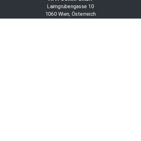
Laimgrubengasse 10
1060 Wien, Österreich
PR-Desk Support
Tel. +43 1 36060-5310
APA-Salesdesk
Tel. +43 1 36060-1234
comm@apa.at
Services
PR-Desk
APA-OTS-Video
APA-Fotoservice
Cookie-Präferenzen
OTS-App