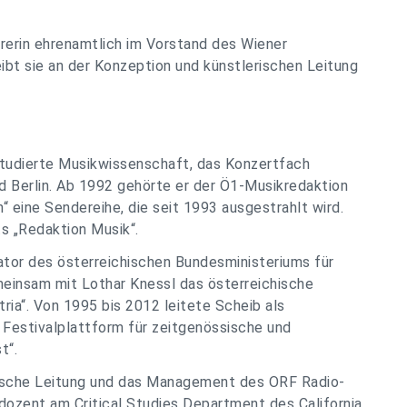
ührerin ehrenamtlich im Vorstand des Wiener
ibt sie an der Konzeption und künstlerischen Leitung
 studierte Musikwissenschaft, das Konzertfach
d Berlin. Ab 1992 gehörte er der Ö1-Musikredaktion
“ eine Sendereihe, die seit 1993 ausgestrahlt wird.
s „Redaktion Musik“.
ator des österreichischen Bundesministeriums für
einsam mit Lothar Knessl das österreichische
ria“. Von 1995 bis 2012 leitete Scheib als
 Festivalplattform für zeitgenössische und
t“.
rische Leitung und das Management des ORF Radio-
ozent am Critical Studies Department des California