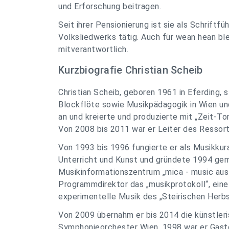
und Erforschung beitragen.
Seit ihrer Pensionierung ist sie als Schriftf
Volksliedwerks tätig. Auch für wean hean ble
mitverantwortlich.
Kurzbiografie Christian Scheib
Christian Scheib, geboren 1961 in Eferding,
Blockflöte sowie Musikpädagogik in Wien un
an und kreierte und produzierte mit „Zeit-Ton
Von 2008 bis 2011 war er Leiter des Ressort
Von 1993 bis 1996 fungierte er als Musikkur
Unterricht und Kunst und gründete 1994 gem
Musikinformationszentrum „mica - music aust
Programmdirektor das „musikprotokoll“, eine
experimentelle Musik des „Steirischen Herbs
Von 2009 übernahm er bis 2014 die künstle
Symphonieorchester Wien. 1998 war er Gastd