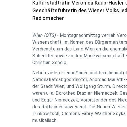
Kulturstadträtin Veronica Kaup-Hasler 
Geschäftsführerin des Wiener Volkslie
Radiomacher
Wien (OTS) -
Montagnachmittag verlieh Veron
Wissenschaft, im Namen des Bürgermeisters 
Verdienste um das Land Wien an die ehemalig
Schedtler sowie an den Musikwissenschafte
Christian Scheib.
Neben vielen Freund*innen und Familienmitgl
Nationalratsabgeordneter, Andreas Mailath-P
der Stadt Wien, und Wolfgang Sturm, Direkto
waren u. a. Dorothea Draxler-Niemeczek, Gesc
und Edgar Niemeczek, Vorsitzender des Niede
des Rathauses anwesend. Die Neuen Wiener 
Tunkowitsch, Clemens Fabry, Walther Soyka 
musikalisch.