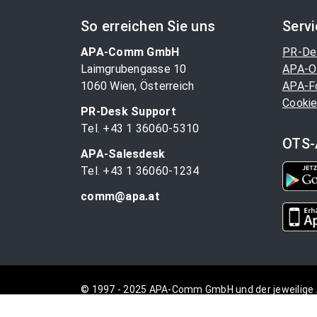
So erreichen Sie uns
Serv
APA-Comm GmbH
PR-De
Laimgrubengasse 10
APA-O
1060 Wien, Österreich
APA-F
Cookie
PR-Desk Support
Tel. +43 1 36060-5310
OTS-
APA-Salesdesk
Tel. +43 1 36060-1234
comm@apa.at
© 1997 - 2025 APA-Comm GmbH und der jeweilige 
vorbehalten.