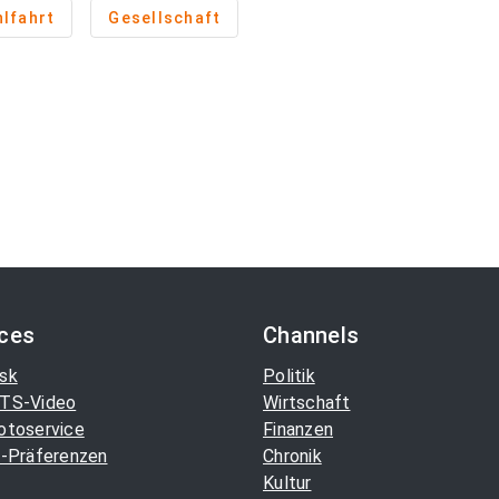
lfahrt
Gesellschaft
ices
Channels
sk
Politik
TS-Video
Wirtschaft
otoservice
Finanzen
-Präferenzen
Chronik
Kultur