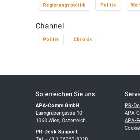
Regierungspolitik
Politik
Woh
Channel
Politik
Chronik
So erreichen Sie uns
Serv
APA-Comm GmbH
PR-De
Laimgrubengasse 10
APA-O
1060 Wien, Österreich
APA-F
Cookie
PR-Desk Support
Tel. +43 1 36060-5310