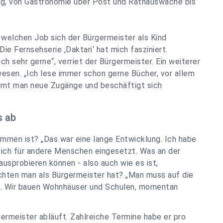
ng, von Gastronomie über Post und Rathauswache bis
 welchen Job sich der Bürgermeister als Kind
ie Fernsehserie ,Daktari‘ hat mich fasziniert.
h sehr gerne“, verriet der Bürgermeister. Ein weiterer
esen. „Ich lese immer schon gerne Bücher, vor allem
mt man neue Zugänge und beschäftigt sich
s ab
mmen ist? „Das war eine lange Entwicklung. Ich habe
mich für andere Menschen eingesetzt. Was an der
s ausprobieren können - also auch wie es ist,
hten man als Bürgermeister hat? „Man muss auf die
n. Wir bauen Wohnhäuser und Schulen, momentan
ermeister abläuft. Zahlreiche Termine habe er pro