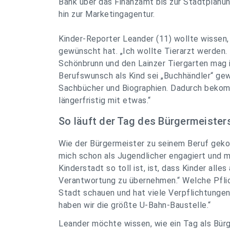
Bank über das Finanzamt bis zur Stadtplanu
hin zur Marketingagentur.
Kinder-Reporter Leander (11) wollte wissen,
gewünscht hat. „Ich wollte Tierarzt werden. D
Schönbrunn und den Lainzer Tiergarten mag ic
Berufswunsch als Kind sei „Buchhändler“ gew
Sachbücher und Biographien. Dadurch bekom
längerfristig mit etwas.“
So läuft der Tag des Bürgermeister
Wie der Bürgermeister zu seinem Beruf geko
mich schon als Jugendlicher engagiert und 
Kinderstadt so toll ist, ist, dass Kinder alle
Verantwortung zu übernehmen.“ Welche Pflic
Stadt schauen und hat viele Verpflichtunge
haben wir die größte U-Bahn-Baustelle.“
Leander möchte wissen, wie ein Tag als Bürg