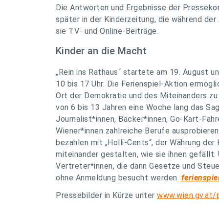
Die Antworten und Ergebnisse der Pressekon
später in der Kinderzeitung, die während der
sie TV- und Online-Beiträge.
Kinder an die Macht
„Rein ins Rathaus“ startete am 19. August und
10 bis 17 Uhr. Die Ferienspiel-Aktion ermögl
Ort der Demokratie und des Miteinanders zu e
von 6 bis 13 Jahren eine Woche lang das Sag
Journalist*innen, Bäcker*innen, Go-Kart-Fah
Wiener*innen zahlreiche Berufe ausprobieren
bezahlen mit „Holli-Cents“, der Währung der 
miteinander gestalten, wie sie ihnen gefällt. 
Vertreter*innen, die dann Gesetze und Steuer
ohne Anmeldung besucht werden.
ferienspie
Pressebilder in Kürze unter
www.wien.gv.at/p