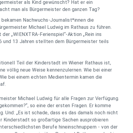
germeister als Kind gewünscht? Hat er ein
 macht man als Bürgermeister den ganzen Tag?
 bekamen Nachwuchs-Journalist*innen die
ürgermeister Michael Ludwig im Rathaus zu führen.
t der „WIENXTRA-Ferienspiel“-Aktion „Rein ins
6 und 13 Jahren stellten dem Bürgermeister teils
tionell Teil der Kinderstadt im Wiener Rathaus ist,
ine völlig neue Weise kennenzulernen. Wie bei einer
 Wie bei einem echten Medientermin kamen die
raf.
eister Michael Ludwig für alle Fragen zur Verfügung.
t gekommen?“, so eine der ersten Fragen. Er komme
ig. Und: „Es ist schade, dass es das damals noch nicht
der Kinderstadt so großartige Sachen ausprobieren
unterschiedlichsten Berufe hineinschnuppern - von der