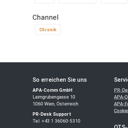
Channel
Chronik
So erreichen Sie uns
Serv
APA-Comm GmbH
PR-De
Laimgrubengasse 10
APA-O
1060 Wien, Österreich
APA-F
Cookie
PR-Desk Support
Tel. +43 1 36060-5310
OTS-