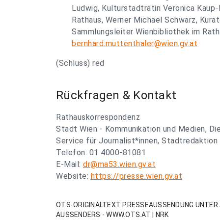
Ludwig, Kulturstadträtin Veronica Kaup-Ha
Rathaus, Werner Michael Schwarz, Kurat
Sammlungsleiter Wienbibliothek im Ratha
bernhard.muttenthaler@wien.gv.at
(Schluss) red
Rückfragen & Kontakt
Rathauskorrespondenz
Stadt Wien - Kommunikation und Medien, Di
Service für Journalist*innen, Stadtredaktion
Telefon: 01 4000-81081
E-Mail:
dr@ma53.wien.gv.at
Website:
https://presse.wien.gv.at
OTS-ORIGINALTEXT PRESSEAUSSENDUNG UNTER 
AUSSENDERS - WWW.OTS.AT | NRK