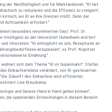
ng der Nachhaltigkeit und für Marktanalysen. "KI hat
astisch zu reduzieren und die Effizienz zu steigern",
h kritisch, wo KI an ihre Grenzen stößt. Denn der
nd Achtsamkeit erfordert."
 einem besonders renommierten Gast: Prof. Dr.
he Intelligenz an der Universität Hohenheim erörtert
und Innovation. "KI ermöglicht es uns, Rezepturen an
hrungsbedürfnisse anzupassen", so Prof. Krupitzer.
ersonalisierte Ernährung."
 widmet sich dem Thema "KI im Supermarkt". Stefan
das Einkaufserlebnis verändert, von KI-gesteuerten
"Die Zukunft des Einkaufens wird effizienter,
nostiziert Lisa Kreuzkamp.
chnologie und Genuss Hand in Hand gehen können",
ein, die spannenden Entwicklungen in diesem Bereich