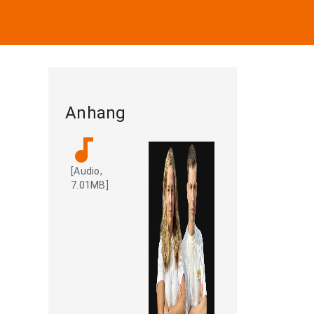
Anhang
audiotrack
[Audio,
7.01MB]