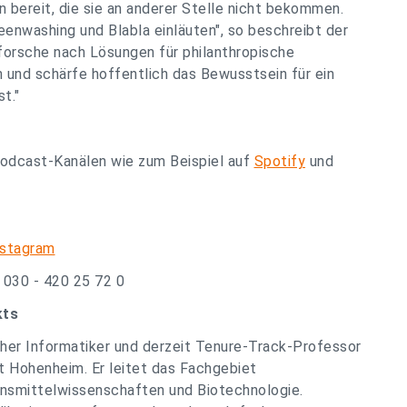
 bereit, die sie an anderer Stelle nicht bekommen.
eenwashing und Blabla einläuten", so beschreibt der
h forsche nach Lösungen für philanthropische
 und schärfe hoffentlich das Bewusstsein für ein
t."
Podcast-Kanälen wie zum Beispiel auf
Spotify
und
nstagram
.: 030 - 420 25 72 0
kts
cher Informatiker und derzeit Tenure-Track-Professor
ät Hohenheim. Er leitet das Fachgebiet
ensmittelwissenschaften und Biotechnologie.