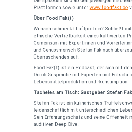
Die Episoden sind ab den jeweiligen Erschei
Plattformen sowie unter
www.foodfakt.de
v
Über Food Fak(t)
Wonach schmeckt Luftprotein? Schließt mil
ethische Vertretbarkeit eines kultivierten
Gemeinsam mit Expert:innen und Vorreiter:i
und Genussmensch Stefan Fak nach überzeu
Überraschendes auf.
Food Fak(t) ist ein Podcast, der sich mit d
Durch Gespräche mit Experten und Entscheidu
Lebensmittelproduktion und -konsumption.
Tacheles am Tisch: Gastgeber Stefan Fak
Stefan Fak ist ein kulinarisches Trüffelschwe
leidenschaftlich mit unterschiedlichen Leb
Sein Erfahrungsschatz und seine Offenheit m
auditiven Deep Dive.