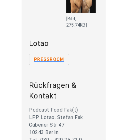
[Bild,
275.74KB]
Lotao
PRESSROOM
Rückfragen &
Kontakt
Podcast Food Fak(t)
LPP Lotao, Stefan Fak
Gubener Str 47
10243 Berlin
Tel.: 030 - 420 25 72 0