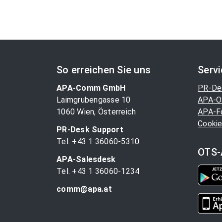
So erreichen Sie uns
Serv
APA-Comm GmbH
PR-De
Laimgrubengasse 10
APA-O
1060 Wien, Österreich
APA-F
Cookie
PR-Desk Support
Tel. +43 1 36060-5310
OTS-
APA-Salesdesk
Tel. +43 1 36060-1234
comm@apa.at