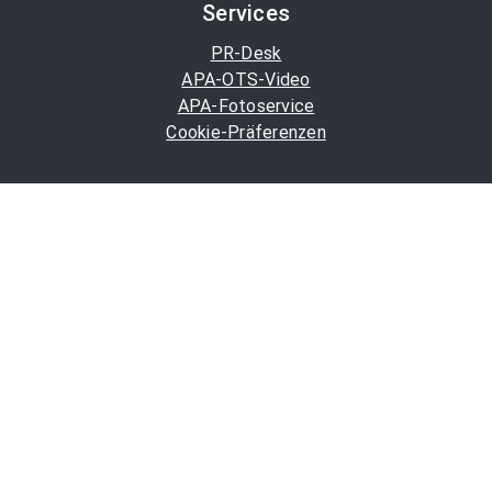
Services
PR-Desk
APA-OTS-Video
APA-Fotoservice
Cookie-Präferenzen
OTS-App
Channels
Politik
Wirtschaft
Finanzen
Chronik