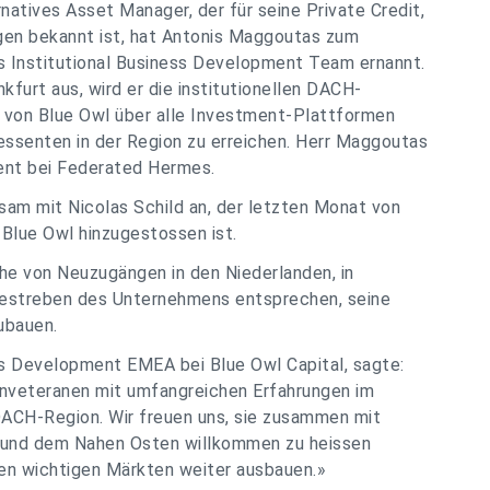
atives Asset Manager, der für seine Private Credit,
gen bekannt ist, hat Antonis Maggoutas zum
 Institutional Business Development Team ernannt.
kfurt aus, wird er die institutionellen DACH-
 von Blue Owl über alle Investment-Plattformen
essenten in der Region zu erreichen. Herr Maggoutas
ent bei Federated Hermes.
am mit Nicolas Schild an, der letzten Monat von
Blue Owl hinzugestossen ist.
he von Neuzugängen in den Niederlanden, in
Bestreben des Unternehmens entsprechen, seine
ubauen.
ss Development EMEA bei Blue Owl Capital, sagte:
enveteranen mit umfangreichen Erfahrungen im
DACH-Region. Wir freuen uns, sie zusammen mit
a und dem Nahen Osten willkommen zu heissen
en wichtigen Märkten weiter ausbauen.»