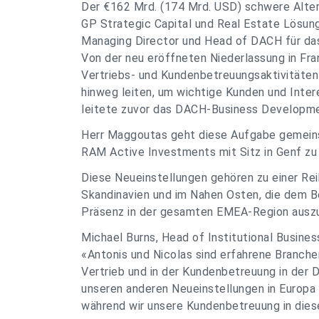
Der €162 Mrd. (174 Mrd. USD) schwere Altern
GP Strategic Capital und Real Estate Lösun
Managing Director und Head of DACH für das
Von der neu eröffneten Niederlassung in Fran
Vertriebs- und Kundenbetreuungsaktivitäten
hinweg leiten, um wichtige Kunden und Inter
leitete zuvor das DACH-Business Developm
Herr Maggoutas geht diese Aufgabe gemeins
RAM Active Investments mit Sitz in Genf zu 
Diese Neueinstellungen gehören zu einer Rei
Skandinavien und im Nahen Osten, die dem 
Präsenz in der gesamten EMEA-Region ausz
Michael Burns, Head of Institutional Busine
«Antonis und Nicolas sind erfahrene Branch
Vertrieb und in der Kundenbetreuung in der 
unseren anderen Neueinstellungen in Europ
während wir unsere Kundenbetreuung in dies