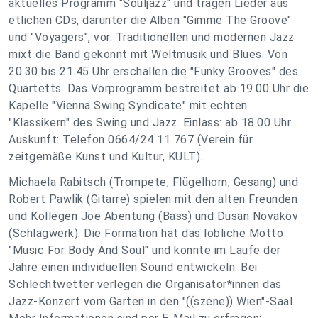
aktuelles Programm "Souljazz" und tragen Lieder aus
etlichen CDs, darunter die Alben "Gimme The Groove"
und "Voyagers", vor. Traditionellen und modernen Jazz
mixt die Band gekonnt mit Weltmusik und Blues. Von
20.30 bis 21.45 Uhr erschallen die "Funky Grooves" des
Quartetts. Das Vorprogramm bestreitet ab 19.00 Uhr die
Kapelle "Vienna Swing Syndicate" mit echten
"Klassikern" des Swing und Jazz. Einlass: ab 18.00 Uhr.
Auskunft: Telefon 0664/24 11 767 (Verein für
zeitgemäße Kunst und Kultur, KULT).
Michaela Rabitsch (Trompete, Flügelhorn, Gesang) und
Robert Pawlik (Gitarre) spielen mit den alten Freunden
und Kollegen Joe Abentung (Bass) und Dusan Novakov
(Schlagwerk). Die Formation hat das löbliche Motto
"Music For Body And Soul" und konnte im Laufe der
Jahre einen individuellen Sound entwickeln. Bei
Schlechtwetter verlegen die Organisator*innen das
Jazz-Konzert vom Garten in den "((szene)) Wien"-Saal.