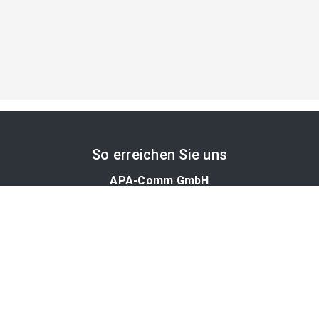
So erreichen Sie uns
APA-Comm GmbH
Laimgrubengasse 10
1060 Wien, Österreich
PR-Desk Support
Tel. +43 1 36060-5310
APA-Salesdesk
Tel. +43 1 36060-1234