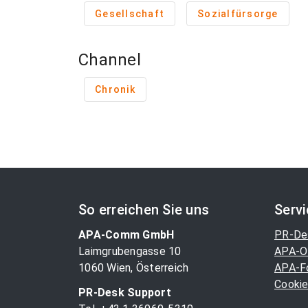
Gesellschaft
Sozialfürsorge
Channel
Chronik
So erreichen Sie uns
Serv
APA-Comm GmbH
PR-De
Laimgrubengasse 10
APA-O
1060 Wien, Österreich
APA-F
Cookie
PR-Desk Support