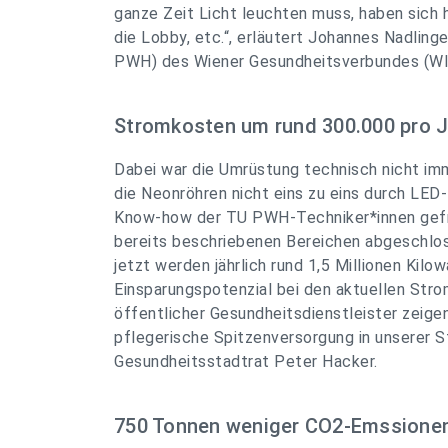
ganze Zeit Licht leuchten muss, haben sich h
die Lobby, etc.“
, erläutert Johannes Nadling
PWH) des Wiener Gesundheitsverbundes (WI
Stromkosten um rund 300.000 pro J
Dabei war die Umrüstung technisch nicht im
die Neonröhren nicht eins zu eins durch LED
Know-how der TU PWH-Techniker*innen gefra
bereits beschriebenen Bereichen abgeschlo
jetzt werden jährlich rund 1,5 Millionen Ki
Einsparungspotenzial bei den aktuellen Strom
öffentlicher Gesundheitsdienstleister zeigen
pflegerische Spitzenversorgung in unserer S
Gesundheitsstadtrat Peter Hacker.
750 Tonnen weniger CO2-Emssione