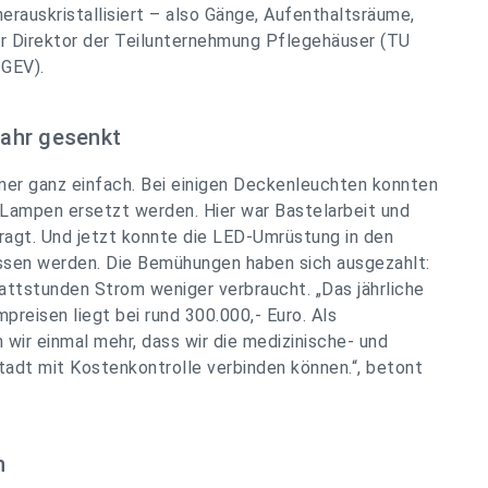
erauskristallisiert – also Gänge, Aufenthaltsräume,
er Direktor der Teilunternehmung Pflegehäuser (TU
GEV).
ahr gesenkt
mer ganz einfach. Bei einigen Deckenleuchten konnten
-Lampen ersetzt werden. Hier war Bastelarbeit und
gt. Und jetzt konnte die LED-Umrüstung in den
ssen werden. Die Bemühungen haben sich ausgezahlt:
lowattstunden Strom weniger verbraucht.
„Das jährliche
preisen liegt bei rund 300.000,- Euro. Als
 wir einmal mehr, dass wir die medizinische- und
tadt mit Kostenkontrolle verbinden können.“
, betont
n