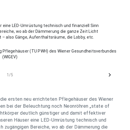
r eine LED-Umrüstung technisch und finanziell Sinn
Bereiche, wo ab der Dämmerung die ganze Zeit Licht
t – also Gänge, Aufenthaltsräume, die Lobby, etc.
ng Pflegehäuser (TU PWH) des Wiener Gesundheitsverbundes
(WIGEV)
chevron_right
1/5
 die ersten neu errichteten Pflegehäuser des Wiener
ren bei der Beleuchtung noch Neonröhren „state of
chtkörper deutlich günstiger und damit effektiver
unseren Häuser eine LED-Umrüstung technisch und
lich zugängigen Bereiche, wo ab der Dämmerung die