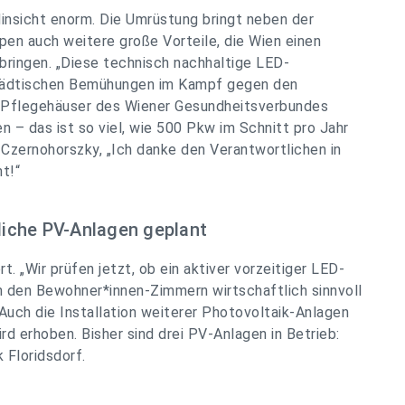
Hinsicht enorm. Die Umrüstung bringt neben der
en auch weitere große Vorteile, die Wien einen
 bringen.
„Diese technisch nachhaltige LED-
 städtischen Bemühungen im Kampf gegen den
ie Pflegehäuser des Wiener Gesundheitsverbundes
 – das ist so viel, wie 500 Pkw im Schnitt pro Jahr
n Czernohorszky,
„Ich danke den Verantwortlichen in
t!“
iche PV-Anlagen geplant
rt.
„Wir prüfen jetzt, ob ein aktiver vorzeitiger LED-
in den Bewohner*innen-Zimmern wirtschaftlich sinnvoll
Auch die Installation weiterer Photovoltaik-Anlagen
d erhoben. Bisher sind drei PV-Anlagen in Betrieb:
 Floridsdorf.