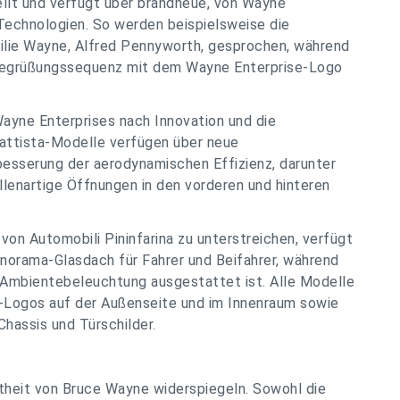
ellt und verfügt über brandneue, von Wayne
Technologien. So werden beispielsweise die
ilie Wayne, Alfred Pennyworth, gesprochen, während
 Begrüßungssequenz mit dem Wayne Enterprise-Logo
Wayne Enterprises nach Innovation und die
Battista-Modelle verfügen über neue
besserung der aerodynamischen Effizienz, darunter
lenartige Öffnungen in den vorderen und hinteren
von Automobili Pininfarina zu unterstreichen, verfügt
anorama-Glasdach für Fahrer und Beifahrer, während
Ambientebeleuchtung ausgestattet ist. Alle Modelle
e-Logos auf der Außenseite und im Innenraum sowie
hassis und Türschilder.
iertheit von Bruce Wayne widerspiegeln. Sowohl die