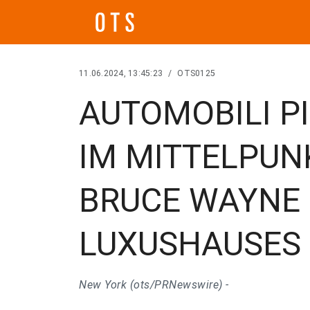
11.06.2024, 13:45:23
/
OTS0125
AUTOMOBILI P
IM MITTELPUN
BRUCE WAYNE 
LUXUSHAUSES 
New York (ots/PRNewswire) -