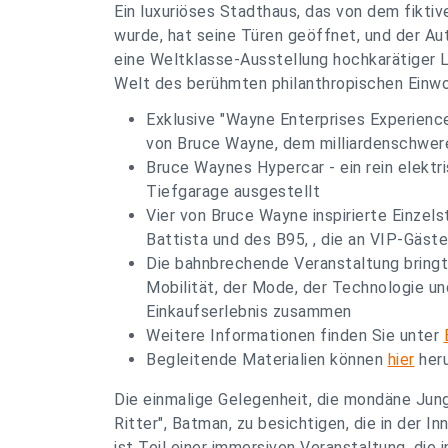
Ein luxuriöses Stadthaus, das von dem fiktiv
wurde, hat seine Türen geöffnet, und der Aut
eine Weltklasse-Ausstellung hochkarätiger L
Welt des berühmten philanthropischen Einw
Exklusive "Wayne Enterprises Experienc
von Bruce Wayne, dem milliardenschwere
Bruce Waynes Hypercar - ein rein elektris
Tiefgarage ausgestellt
Vier von Bruce Wayne inspirierte Einzel
Battista und des B95, , die an VIP-Gäst
Die bahnbrechende Veranstaltung bringt
Mobilität, der Mode, der Technologie u
Einkaufserlebnis zusammen
Weitere Informationen finden Sie unter
Begleitende Materialien können
hier
heru
Die einmalige Gelegenheit, die mondäne Jun
Ritter", Batman, zu besichtigen, die in der 
ist Teil einer immersiven Veranstaltung, die