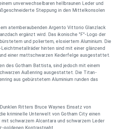
t einem unverwechselbaren hellbraunen Leder und
aßgeschneiderte Steppung in den Mittelkonsolen
einem atemberaubenden Argento Vittorio Glanzlack
lanzdach ergänzt wird. Das ikonische "F"-Logo der
bürstetem und poliertem, eloxiertem Aluminium. Die
-Leichtmetallräder hinten sind mit einer glänzend
und einer mattschwarzen Kederfelge ausgestattet.
n des Gotham Battista, sind jedoch mit einem
chwarzen Außenring ausgestattet. Die Titan-
genring aus gebürstetem Aluminium runden das
Dunklen Ritters Bruce Waynes Einsatz von
ie kriminelle Unterwelt von Gotham City einen
nd mit schwarzem Alcantara und schwarzem Leder
rz-goldenen Kontrastnaht.