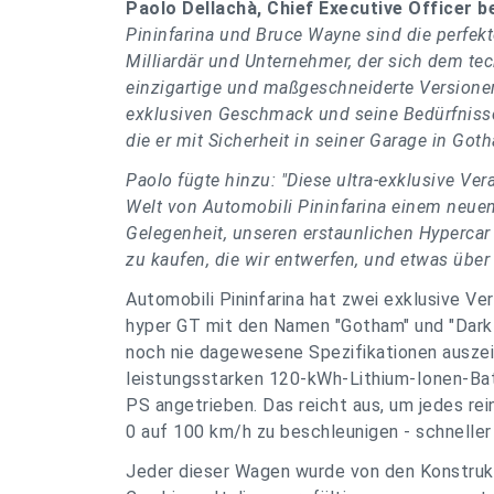
Paolo Dellachà, Chief Executive Officer be
Pininfarina und Bruce Wayne sind die perfekt
Milliardär und Unternehmer, der sich dem tec
einzigartige und maßgeschneiderte Versionen 
exklusiven Geschmack und seine Bedürfnisse
die er mit Sicherheit in seiner Garage in Goth
Paolo fügte hinzu: "Diese ultra-exklusive Ver
Welt von Automobili Pininfarina einem neuen
Gelegenheit, unseren erstaunlichen Hypercar
zu kaufen, die wir entwerfen, und etwas über
Automobili Pininfarina hat zwei exklusive V
hyper GT mit den Namen "Gotham" und "Dark K
noch nie dagewesene Spezifikationen auszei
leistungsstarken 120-kWh-Lithium-Ionen-Batt
PS angetrieben. Das reicht aus, um jedes rei
0 auf 100 km/h zu beschleunigen - schneller 
Jeder dieser Wagen wurde von den Konstrukt