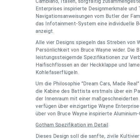
Cambiano, Italien, sorgfältig zusammengest
Enterprises inspirierte Designmerkmale und 
Navigationsanweisungen vom Butler der Fam
das Infotainment-System eine individuelle
anzeigt.
Alle vier Designs spiegeln das Streben von 
Persönlichkeit von Bruce Wayne wider. Die 
leistungssteigernde Spezifikationen zur Ver
Haifischflossen an der Heckklappe und lamel
Kohlefaserflügeln.
Um die Philosophie "Dream Cars, Made Real" 
die Kabine des Battista erstmals über ein P
der Innenraum mit einer maßgeschneiderten 
verfügen über einzigartige Wayne Enterpris
über von Bruce Wayne inspirierte Aluminium-C
Gotham Spezifikation
im Detail
Dieses Design soll die sanfte, zivile Kultiv