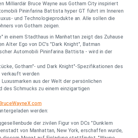
en Milliardär Bruce Wayne aus Gotham City inspiriert
omobili Pininfarina Battista hyper GT führt im Inneren
uxus- und Technologieprodukte an. Alle sollen die
ohners von Gotham zeigen.
e" in einem Stadthaus in Manhattan zeigt das Zuhause
n Alter Ego von DC's "Dark Knight", Batman
cher Automobili Pininfarina Battista - wird in der
stücke, Gotham"- und Dark Knight"-Spezifikationen des
e verkauft werden
 Luxusmarken aus der Welt der persönlichen
nd des Schmucks zu einem einzigartigen
BruceWayneX.com
ntergeladen werden:
ggesellenbude der zivilen Figur von DCs "Dunklem
Innenstadt von Manhattan, New York, erschaffen wurde,
 in diesem Monat auf Einladung stattfindet: "Wayne