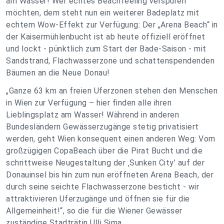
am Wasser! Wer echtes Beachfeeling verspüren
möchten, dem steht nun ein weiterer Badeplatz mit
echtem Wow-Effekt zur Verfügung: Der „Arena Beach“ in
der Kaisermühlenbucht ist ab heute offiziell eröffnet
und lockt - pünktlich zum Start der Bade-Saison ­- mit
Sandstrand, Flachwasserzone und schattenspendenden
Bäumen an die Neue Donau!
„Ganze 63 km an freien Uferzonen stehen den Menschen
in Wien zur Verfügung – hier finden alle ihren
Lieblingsplatz am Wasser! Während in anderen
Bundesländern Gewässerzugänge stetig privatisiert
werden, geht Wien konsequent einen anderen Weg: Vom
großzügigen CopaBeach über die Pirat Bucht und die
schrittweise Neugestaltung der ‚Sunken City’ auf der
Donauinsel bis hin zum nun eröffneten Arena Beach, der
durch seine seichte Flachwasserzone besticht - wir
attraktivieren Uferzugänge und öffnen sie für die
Allgemeinheit!“, so die für die Wiener Gewässer
zuständige Stadträtin Ulli Sima.