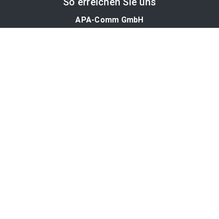
So erreichen Sie uns
APA-Comm GmbH
Laimgrubengasse 10
1060 Wien, Österreich
PR-Desk Support
Tel. +43 1 36060-5310
APA-Salesdesk
Tel. +43 1 36060-1234
comm@apa.at
Services
PR-Desk
APA-OTS-Video
APA-Fotoservice
Cookie-Präferenzen