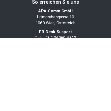
So erreichen Sie uns
APA-Comm GmbH
Laimgrubengasse 10
1060 Wien, Österreich
PR-Desk Support
Tel. +43 1 36060-5310
APA-Salesdesk
Tel. +43 1 36060-1234
comm@apa.at
Services
PR-Desk
APA-OTS-Video
APA-Fotoservice
Cookie-Präferenzen