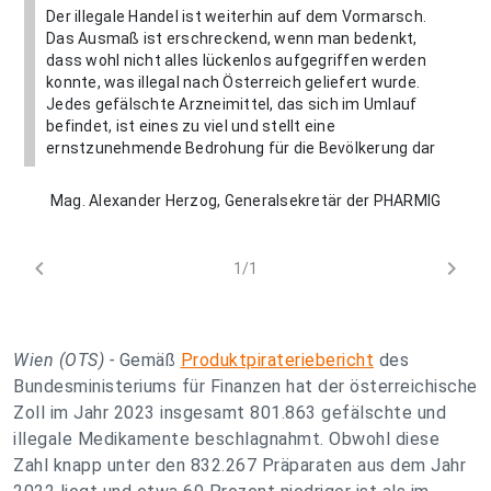
Der illegale Handel ist weiterhin auf dem Vormarsch.
Das Ausmaß ist erschreckend, wenn man bedenkt,
dass wohl nicht alles lückenlos aufgegriffen werden
konnte, was illegal nach Österreich geliefert wurde.
Jedes gefälschte Arzneimittel, das sich im Umlauf
befindet, ist eines zu viel und stellt eine
ernstzunehmende Bedrohung für die Bevölkerung dar
Mag. Alexander Herzog, Generalsekretär der PHARMIG
chevron_left
chevron_right
1/1
Wien (OTS) -
Gemäß
Produktpirateriebericht
des
Bundesministeriums für Finanzen hat der österreichische
Zoll im Jahr 2023 insgesamt 801.863 gefälschte und
illegale Medikamente beschlagnahmt. Obwohl diese
Zahl knapp unter den 832.267 Präparaten aus dem Jahr