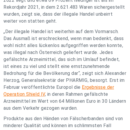
2022 liegt und etwa 69 Prozent niedriger ist als im
Rekordjahr 2021, in dem 2.621.483 Waren sichergestellt
wurden, zeigt sie, dass der illegale Handel unbeirrt
weiter von statten geht.
„Der illegale Handel ist weiterhin auf dem Vormarsch.
Das Ausmaß ist erschreckend, wenn man bedenkt, dass
wohl nicht alles lückenlos aufgegriffen werden konnte,
was illegal nach Österreich geliefert wurde. Jedes
gefälschte Arzneimittel, das sich im Umlauf befindet,
ist eines zu viel und stellt eine ernstzunehmende
Bedrohung für die Bevölkerung dar
“, zeigt sich Alexander
Herzog, Generalsekretär der PHARMIG, besorgt. Erst im
Februar veröffentlichte Europol die
Ergebnisse der
Operation Shield IV
, in deren Rahmen gefälschte
Arzneimittel im Wert von 64 Millionen Euro in 30 Ländern
aus dem Verkehr gezogen wurden.
Produkte aus den Händen von Fälscherbanden sind von
minderer Qualität und können im schlimmsten Fall