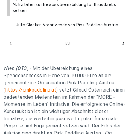
Aktivitäten zur Bewusstseinsbildung für Brustkrebs
setzen
Julia Glocker, Vorsitzende von Pink Paddling Austria
chevron_left
chevron_right
1/2
Wien (OTS) -
Mit der Überreichung eines
Spendenschecks in Höhe von 10.000 Euro an die
gemeinnützige Organisation Pink Paddling Austria
(
https://pinkpaddling.at
) setzt Gilead Österreich einen
bedeutenden Meilenstein im Rahmen der "MORE -
Momente im Leben" Initiative. Die erfolgreiche Online-
Kunstauktion ist ein wichtiger Abschnitt dieser
Initiative, die weiterhin positive Impulse für soziale
Projekte und Engagement setzen wird. Der Erlös der
Auktion ging direkt an Pink Paddling Austria.
„Ein