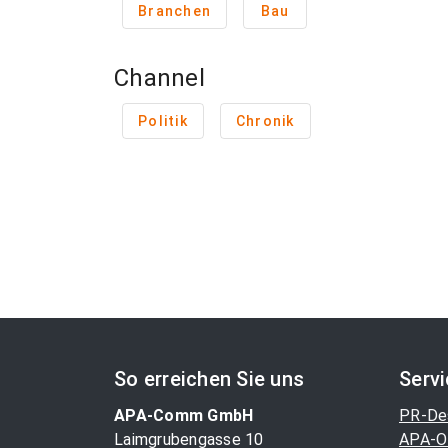
Branchen
Bau
Channel
Politik
Chronik
So erreichen Sie uns
Serv
APA-Comm GmbH
PR-De
Laimgrubengasse 10
APA-O