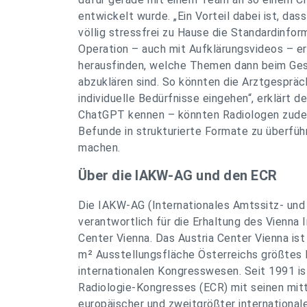
entwickelt wurde. „Ein Vorteil dabei ist, das
völlig stressfrei zu Hause die Standardinfor
Operation – auch mit Aufklärungsvideos – er
herausfinden, welche Themen dann beim Ges
abzuklären sind. So könnten die Arztgespräc
individuelle Bedürfnisse eingehen“, erklärt 
ChatGPT kennen – könnten Radiologen zudem u
Befunde in strukturierte Formate zu überfüh
machen.
Über die IAKW-AG und den ECR
Die IAKW-AG (Internationales Amtssitz- und
verantwortlich für die Erhaltung des Vienna 
Center Vienna. Das Austria Center Vienna is
m² Ausstellungsfläche Österreichs größtes
internationalen Kongresswesen. Seit 1991 is
Radiologie-Kongresses (ECR) mit seinen mittl
europäischer und zweitgrößter international