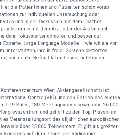
s hier die Patientinnen und Patienten schon vorab
mationen zur individuellen Untersuchung oder
halten und in der Diskussion mit dem Chatbot
prächstermin mit dem Arzt oder der Ärztin noch
he dann fokussierter ablaufen und besser auf
der Experte. Large Language Modelle – wie wir sie von
nterstützen, ihre in freier Sprache diktierten
ren, und so die Befunddaten besser nutzbar zu
 Konferenzzentrum Wien, Aktiengesellschaft) ist
International Centre (VIC) und den Betrieb des Austria
t mit 19 Sälen, 180 Meetingräumen sowie rund 26.000
 Kongresszentrum und gehört zu den Top-Playern im
t es Veranstaltungsort des alljährlichen europäischen
erweile über 25.000 Teilnehmern. Er gilt als größter
er Kongress auf dem Gebiet der Radiologie.