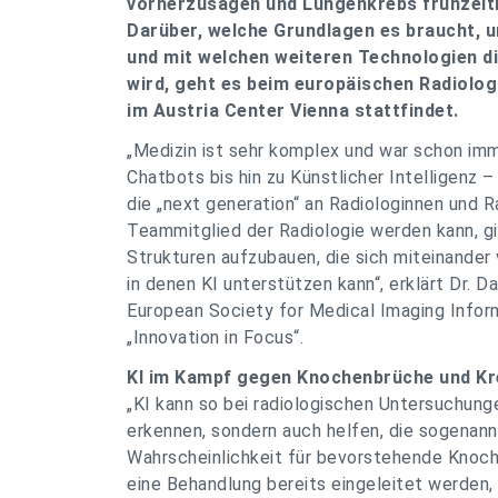
vorherzusagen und Lungenkrebs frühzeitig
Darüber, welche Grundlagen es braucht, u
und mit welchen weiteren Technologien di
wird, geht es beim europäischen Radiolog
im Austria Center Vienna stattfindet.
„Medizin ist sehr komplex und war schon im
Chatbots bis hin zu Künstlicher Intelligenz 
die „next generation“ an Radiologinnen und 
Teammitglied der Radiologie werden kann, gil
Strukturen aufzubauen, die sich miteinander
in denen KI unterstützen kann“, erklärt Dr. 
European Society for Medical Imaging Infor
„Innovation in Focus“.
KI im Kampf gegen Knochenbrüche und K
„KI kann so bei radiologischen Untersuchun
erkennen, sondern auch helfen, die sogenan
Wahrscheinlichkeit für bevorstehende Knoc
eine Behandlung bereits eingeleitet werden, 