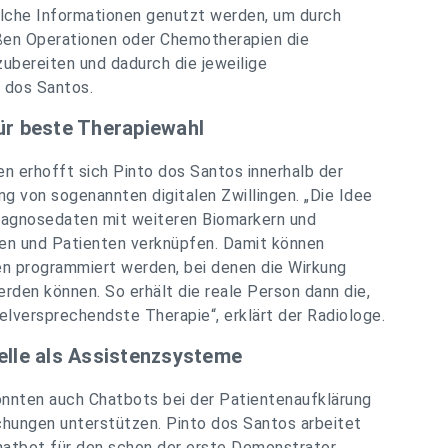
olche Informationen genutzt werden, um durch
ßen Operationen oder Chemotherapien die
ubereiten und dadurch die jeweilige
 dos Santos.
für beste Therapiewahl
en erhofft sich Pinto dos Santos innerhalb der
ng von sogenannten digitalen Zwillingen. „Die Idee
 Diagnosedaten mit weiteren Biomarkern und
en und Patienten verknüpfen. Damit können
en programmiert werden, bei denen die Wirkung
erden können. So erhält die reale Person dann die,
ielversprechendste Therapie“, erklärt der Radiologe.
lle als Assistenzsysteme
önnten auch Chatbots bei der Patientenaufklärung
uchungen unterstützen. Pinto dos Santos arbeitet
hatbot für den schon der erste Demonstrator