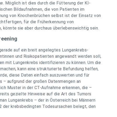
ge. Möglich ist dies durch die Fütterung der KI-
ischen Bildaufnahmen, die von Patienten im
ung von Knochenbrüchen selbst ist der Einsatz von
chtfertigen, für die Früherkennung von
 könnte sie aber durchaus überlebenswichtig sein.
reening
gerade auf ein breit angelegtes Lungenkrebs-
ntinnen und Risikopatienten angewandt werden soll,
n mit Lungenkrebs identifizieren zu können. Um die
 machen, kann eine strukturierte Befundung helfen,
ürde, diese Daten einfach auszuwerten und für
das – aufgrund der großen Datenmengen an
zlich Muster in der CT-Aufnahme erkennen, die –
its gezielte Hinweise auf die Art des Tumors
l man Lungenkrebs – der in Österreich bei Männern
 2 der krebsbedingten Todesursachen belegt, den