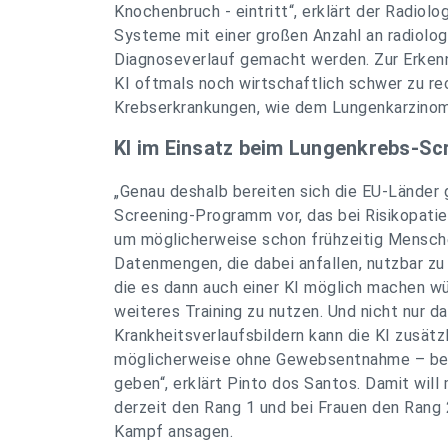
Knochenbruch - eintritt“, erklärt der Radiolo
Systeme mit einer großen Anzahl an radiolog
Diagnoseverlauf gemacht werden. Zur Erkenn
KI oftmals noch wirtschaftlich schwer zu re
Krebserkrankungen, wie dem Lungenkarzinom,
KI im Einsatz beim Lungenkrebs-Sc
„Genau deshalb bereiten sich die EU-Länder 
Screening-Programm vor, das bei Risikopatie
um möglicherweise schon frühzeitig Mensche
Datenmengen, die dabei anfallen, nutzbar zu
die es dann auch einer KI möglich machen w
weiteres Training zu nutzen. Und nicht nur 
Krankheitsverlaufsbildern kann die KI zusät
möglicherweise ohne Gewebsentnahme – bere
geben“, erklärt Pinto dos Santos. Damit wil
derzeit den Rang 1 und bei Frauen den Rang
Kampf ansagen.