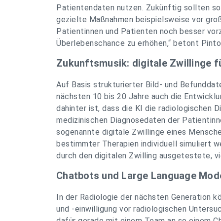
Patientendaten nutzen. Zukünftig sollten s
gezielte Maßnahmen beispielsweise vor gro
Patientinnen und Patienten noch besser vorz
Überlebenschance zu erhöhen,“ betont Pinto
Zukunftsmusik: digitale Zwillinge 
Auf Basis strukturierter Bild- und Befunddat
nächsten 10 bis 20 Jahre auch die Entwicklu
dahinter ist, dass die KI die radiologischen
medizinischen Diagnosedaten der Patientinn
sogenannte digitale Zwillinge eines Mensch
bestimmter Therapien individuell simuliert w
durch den digitalen Zwilling ausgetestete, v
Chatbots und Large Language Mode
In der Radiologie der nächsten Generation k
und -einwilligung vor radiologischen Unters
dafür gerade mit einem Team an so einem C