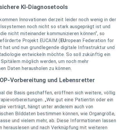
sichere KI-Diagnosetools
 kommen Innovationen derzeit leider noch wenig in der
italssystemen noch nicht so stark ausgeprägt ist und
 die nicht miteinander kommunizieren können“, so
geförderte Projekt EUCAIM (
EU
ropean Federation for
t hat und nun grundlegende digitale Infrastruktur und
Radiologie entwickeln möchte. So soll zukünftig ein
 Spitälern möglich werden, um noch mehr
hen Daten herausholen zu können.
e OP-Vorbereitung und Lebensretter
al die Basis geschaffen, eröffnen sich weitere, völlig
apievorbereitungen. „Wie gut eine Patientin oder ein
ie verträgt, hängt unter anderem auch von
ogischen Bilddaten bestimmen können, wie Organgröße,
asse und vielem mehr, ab. Diese Informationen lassen
ern herauslesen und nach Verknüpfung mit weiteren