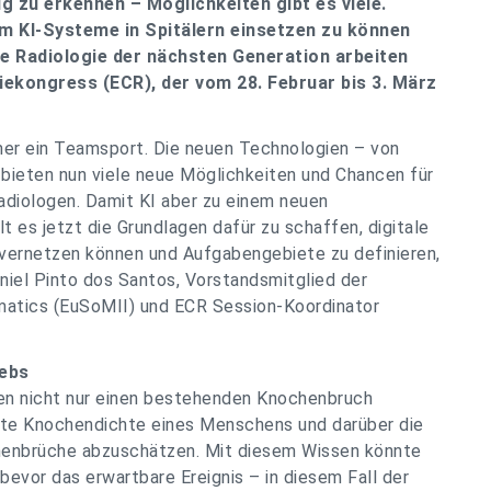
 zu erkennen – Möglichkeiten gibt es viele.
m KI-Systeme in Spitälern einsetzen zu können
e Radiologie der nächsten Generation arbeiten
iekongress (ECR), der vom 28. Februar bis 3. März
mer ein Teamsport. Die neuen Technologien – von
– bieten nun viele neue Möglichkeiten und Chancen für
Radiologen. Damit KI aber zu einem neuen
t es jetzt die Grundlagen dafür zu schaffen, digitale
 vernetzen können und Aufgabengebiete zu definieren,
Daniel Pinto dos Santos, Vorstandsmitglied der
matics (EuSoMII) und ECR Session-Koordinator
rebs
gen nicht nur einen bestehenden Knochenbruch
nte Knochendichte eines Menschens und darüber die
henbrüche abzuschätzen. Mit diesem Wissen könnte
bevor das erwartbare Ereignis – in diesem Fall der