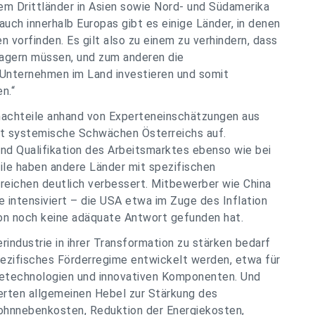
lem Drittländer in Asien sowie Nord- und Südamerika
auch innerhalb Europas gibt es einige Länder, in denen
vorfinden. Es gilt also zu einem zu verhindern, dass
lagern müssen, und zum anderen die
Unternehmen im Land investieren und somit
n.“
-nachteile anhand von Experteneinschätzungen aus
t systemische Schwächen Österreichs auf.
nd Qualifikation des Arbeitsmarktes ebenso wie bei
ile haben andere Länder mit spezifischen
reichen deutlich verbessert. Mitbewerber wie China
e intensiviert – die USA etwa im Zuge des Inflation
on noch keine adäquate Antwort gefunden hat.
industrie in ihrer Transformation zu stärken bedarf
pezifisches Förderregime entwickelt werden, etwa für
ietechnologien und innovativen Komponenten. Und
erten allgemeinen Hebel zur Stärkung des
Lohnnebenkosten, Reduktion der Energiekosten,