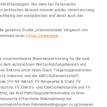
hkräftemangels. Nur dann hat Österreichs
den politischen Akteure müssen wieder Verantwortung
nachhaltig den europäischen und damit auch den
die gesamte Studie „Internationaler Vergleich von
ownload unter:
https://www.arge-
ie österreichweite Branchenvertretung für die rund
us dem automotiven Wertschöpfungsbereich und
eses Sektors unter ihrem Dach. Trägerorganisationen
arte Industrie, und die AWO/Außenwirtschaft
nde (FV-NE-Metall, FV Bergwerke & Stahl, FV
ustrie, FV Elektro- und Elektronikindustrie und FV
rie), die Kraftfahrzeugzulieferbetriebe zu ihren
 verbesserte öffentliche Wahrnehmung der
dustriepolitischen Rahmenbedingungen zu optimieren.