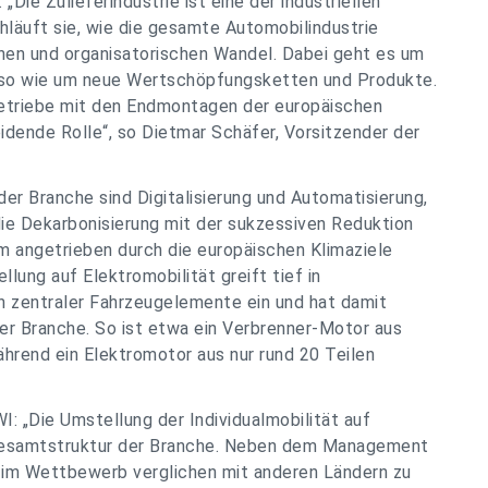
Die Zulieferindustrie ist eine der industriellen
hläuft sie, wie die gesamte Automobilindustrie
chen und organisatorischen Wandel. Dabei geht es um
nso wie um neue Wertschöpfungsketten und Produkte.
Betriebe mit den Endmontagen der europäischen
idende Rolle“, so Dietmar Schäfer, Vorsitzender der
der Branche sind Digitalisierung und Automatisierung,
die Dekarbonisierung mit der sukzessiven Reduktion
em angetrieben durch die europäischen Klimaziele
lung auf Elektromobilität greift tief in
n zentraler Fahrzeugelemente ein und hat damit
er Branche. So ist etwa ein Verbrenner-Motor aus
hrend ein Elektromotor aus nur rund 20 Teilen
I: „Die Umstellung der Individualmobilität auf
e Gesamtstruktur der Branche. Neben dem Management
ch im Wettbewerb verglichen mit anderen Ländern zu