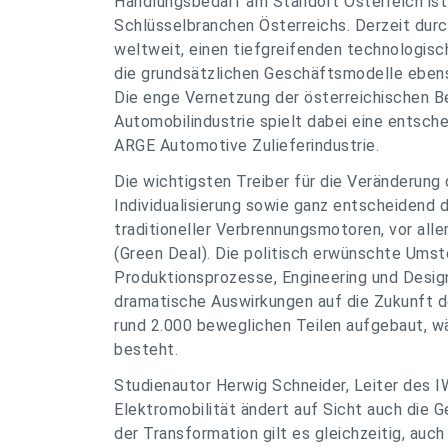
Handlungsbedarf am Standort Österreich ist. „
Schlüsselbranchen Österreichs. Derzeit durc
weltweit, einen tiefgreifenden technologis
die grundsätzlichen Geschäftsmodelle ebe
Die enge Vernetzung der österreichischen 
Automobilindustrie spielt dabei eine entsche
ARGE Automotive Zulieferindustrie.
Die wichtigsten Treiber für die Veränderung 
Individualisierung sowie ganz entscheidend 
traditioneller Verbrennungsmotoren, vor all
(Green Deal). Die politisch erwünschte Umstel
Produktionsprozesse, Engineering und Desig
dramatische Auswirkungen auf die Zukunft d
rund 2.000 beweglichen Teilen aufgebaut, wä
besteht.
Studienautor Herwig Schneider, Leiter des IW
Elektromobilität ändert auf Sicht auch di
der Transformation gilt es gleichzeitig, au