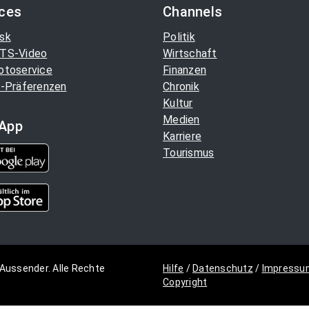
ices
Channels
sk
Politik
TS-Video
Wirtschaft
otoservice
Finanzen
-Präferenzen
Chronik
Kultur
Medien
App
Karriere
Tourismus
Aussender. Alle Rechte
Hilfe
/
Datenschutz
/
Impressu
Copyright