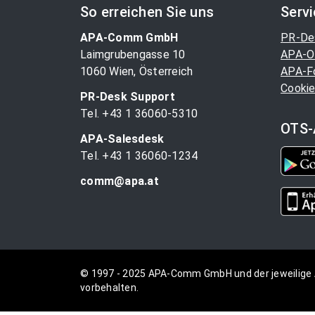
So erreichen Sie uns
Serv
APA-Comm GmbH
PR-De
Laimgrubengasse 10
APA-O
1060 Wien, Österreich
APA-F
Cookie
PR-Desk Support
Tel. +43 1 36060-5310
OTS-
APA-Salesdesk
Tel. +43 1 36060-1234
comm@apa.at
© 1997 - 2025 APA-Comm GmbH und der jeweilige 
vorbehalten.