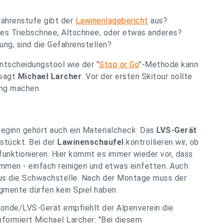
fahrenstufe gibt der
Lawinenlagebericht
aus?
 es Triebschnee, Altschnee, oder etwas anderes?
ung, sind die Gefahrenstellen?
ntscheidungstool wie der "
Stop or Go
"-Methode kann
 sagt
Michael Larcher
. Vor der ersten Skitour sollte
ung machen.
beginn gehört auch ein Materialcheck: Das
LVS-Gerät
estückt. Bei der
Lawinenschaufel
kontrollieren wir, ob
unktionieren. Hier kommt es immer wieder vor, dass
mmen - einfach reinigen und etwas einfetten. Auch
us die Schwachstelle. Nach der Montage muss der
gmente dürfen kein Spiel haben.
Sonde/LVS-Gerät empfiehlt der Alpenverein die
 informiert Michael Larcher: "Bei diesem