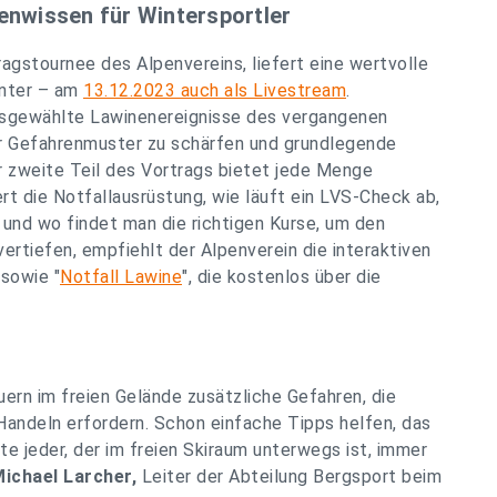
nenwissen für Wintersportler
tragstournee des Alpenvereins, liefert eine wertvolle
inter – am
13.12.2023 auch als Livestream
.
sgewählte Lawinenereignisse des vergangenen
für Gefahrenmuster zu schärfen und grundlegende
r zweite Teil des Vortrags bietet jede Menge
rt die Notfallausrüstung, wie läuft ein LVS-Check ab,
und wo findet man die richtigen Kurse, um den
vertiefen, empfiehlt der Alpenverein die interaktiven
 sowie "
Notfall Lawine
", die kostenlos über die
ern im freien Gelände zusätzliche Gefahren, die
Handeln erfordern. Schon einfache Tipps helfen, das
lte jeder, der im freien Skiraum unterwegs ist, immer
ichael Larcher,
Leiter der Abteilung Bergsport beim