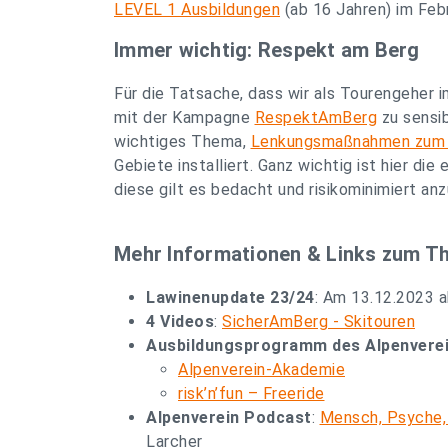
LEVEL 1 Ausbildungen
(ab 16 Jahren) im Febr
Immer wichtig: Respekt am Berg
Für die Tatsache, dass wir als Tourengeher i
mit der Kampagne
RespektAmBerg
zu sensib
wichtiges Thema,
Lenkungsmaßnahmen zum S
Gebiete installiert. Ganz wichtig ist hier di
diese gilt es bedacht und risikominimiert an
Mehr Informationen & Links zum T
Lawinenupdate 23/24
: Am 13.12.2023 
4 Videos
:
SicherAmBerg - Skitouren
Ausbildungsprogramm des Alpenverei
Alpenverein-Akademie
risk’n’fun – Freeride
Alpenverein Podcast
:
Mensch, Psyche, 
Larcher