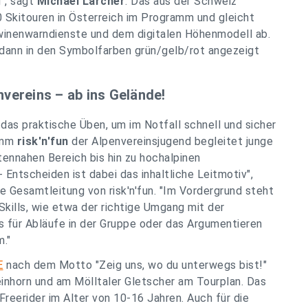
", sagt
Michael Larcher
. Das aus der Schweiz
 Skitouren in Österreich im Programm und gleicht
awinenwarndienste und dem digitalen Höhenmodell ab.
r dann in den Symbolfarben grün/gelb/rot angezeigt
vereins – ab ins Gelände!
das praktische Üben, um im Notfall schnell und sicher
ramm
risk'n'fun
der Alpenvereinsjugend begleitet junge
ennahen Bereich bis hin zu hochalpinen
Entscheiden ist dabei das inhaltliche Leitmotiv",
die Gesamtleitung von risk'n'fun. "Im Vordergrund steht
Skills, wie etwa der richtige Umgang mit der
s für Abläufe in der Gruppe oder das Argumentieren
m."
E
nach dem Motto "Zeig uns, wo du unterwegs bist!"
einhorn und am Mölltaler Gletscher am Tourplan. Das
Freerider im Alter von 10-16 Jahren. Auch für die