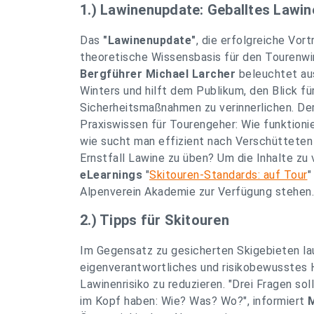
1.) Lawinenupdate: Geballtes Lawi
Das
"Lawinenupdate"
, die erfolgreiche Vor
theoretische Wissensbasis für den Tourenw
Bergführer Michael Larcher
beleuchtet au
Winters und hilft dem Publikum, den Blick 
Sicherheitsmaßnahmen zu verinnerlichen. De
Praxiswissen für Tourengeher: Wie funktionie
wie sucht man effizient nach Verschütteten 
Ernstfall Lawine zu üben? Um die Inhalte zu 
eLearnings
"
Skitouren-Standards: auf Tour
"
Alpenverein Akademie zur Verfügung stehen.
2.) Tipps für Skitouren
Im Gegensatz zu gesicherten Skigebieten lau
eigenverantwortliches und risikobewusstes 
Lawinenrisiko zu reduzieren. "Drei Fragen sol
im Kopf haben: Wie? Was? Wo?", informiert
M