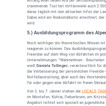
Anfang einer neuen Ära der Skitourenplanung
stammende Tool hat mittlerweile auch 2.500
diese täglich mit den aktuellen Infos der L
Dabei wird ein Risikoindikator errechnet, de
wird.
5.) Ausbildungsprogramm des Alpen
Noch wichtiger als theoretisches Wissen ist 
reagieren zu können. Das Ausbildungsprog
Freerider auf dem Weg von Abfahrten im pist
Unternehmungen. "Wahrnehmen - Beurteilen - 
weiß
Daniela Tollinger
, verantwortlich für 
die Verbesserung der persönlichen Freeride-
Notfallausrüstung, aber auch das Verständni
für oder gegen eine Abfahrt im freien Skirau
Von 3. bis 7. Jänner stehen die
LOCALS TAG
im Montafon, Kühtai, Fieberbrunn, am Kitzst
Angebot richtet sich speziell an jugendliche 