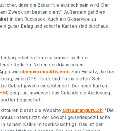
licher, dass die Zukunft elektrisch sein wird. Der
 dem Zweck am besten dient". Außerdem gehören
aket
in den Rucksack. Auch ein Skiservice zu
 ein guter Belag und scharfe Kanten sind durchaus
der körperlichen Fitness kommt auch der
dende Rolle zu. Neben den klassischen
 Apps wie
alpenvereinaktiv.com
zum Einsatz, die bei
eibung, einen GPS-Track und Fotos bieten. Sehr
 das Gebiet jeweils eingeblendet. Der neue Karten-
THM
) zeigt an, inwieweit das Gelände die Auslösung
portler begünstigt.
Skitouren bietet die Website
skitourenguru.ch
. "Die
thmus
unterstützt, der sowohl geländespezifische
in seinem Kalkül mitberücksichtigt. Das ist der