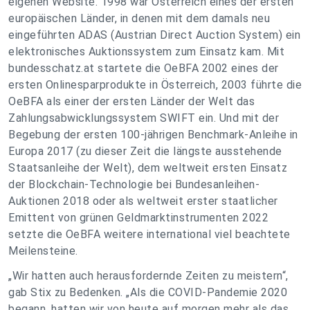
eigenen Website. 1998 war Österreich eines der ersten
europäischen Länder, in denen mit dem damals neu
eingeführten ADAS (Austrian Direct Auction System) ein
elektronisches Auktionssystem zum Einsatz kam. Mit
bundesschatz.at startete die OeBFA 2002 eines der
ersten Onlinesparprodukte in Österreich, 2003 führte die
OeBFA als einer der ersten Länder der Welt das
Zahlungsabwicklungssystem SWIFT ein. Und mit der
Begebung der ersten 100-jährigen Benchmark-Anleihe in
Europa 2017 (zu dieser Zeit die längste ausstehende
Staatsanleihe der Welt), dem weltweit ersten Einsatz
der Blockchain-Technologie bei Bundesanleihen-
Auktionen 2018 oder als weltweit erster staatlicher
Emittent von grünen Geldmarktinstrumenten 2022
setzte die OeBFA weitere international viel beachtete
Meilensteine.
„Wir hatten auch herausfordernde Zeiten zu meistern“,
gab Stix zu Bedenken. „Als die COVID-Pandemie 2020
begann, hatten wir von heute auf morgen mehr als das