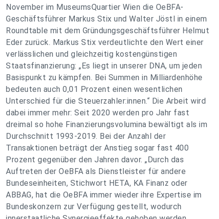
November im MuseumsQuartier Wien die OeBFA-
Geschäftsführer Markus Stix und Walter Jöstl in einem
Roundtable mit dem Gründungsgeschäftsführer Helmut
Eder zurück. Markus Stix verdeutlichte den Wert einer
verlässlichen und gleichzeitig kostengünstigen
Staatsfinanzierung: „Es liegt in unserer DNA, um jeden
Basispunkt zu kämpfen. Bei Summen in Milliardenhöhe
bedeuten auch 0,01 Prozent einen wesentlichen
Unterschied für die Steuerzahler:innen.“ Die Arbeit wird
dabei immer mehr: Seit 2020 werden pro Jahr fast
dreimal so hohe Finanzierungsvolumina bewältigt als im
Durchschnitt 1993-2019. Bei der Anzahl der
Transaktionen beträgt der Anstieg sogar fast 400
Prozent gegenüber den Jahren davor. „Durch das
Auftreten der OeBFA als Dienstleister für andere
Bundeseinheiten, Stichwort HETA, KA Finanz oder
ABBAG, hat die OeBFA immer wieder ihre Expertise im
Bundeskonzern zur Verfügung gestellt, wodurch
innerstaatliche Synergieeffekte gehoben werden