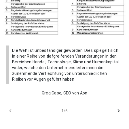
Die Welt ist unbeständiger geworden. Dies spiegelt sich
in einer Reihe von tiefgreifenden Veränderungen in den
Bereichen Handel, Technologie, Klima und Humankapital
wider, welche den Unternehmensleiter:innen die
zunehmende Verflechtung von unterschiedlichen
Risiken vor Augen geführt haben
Greg Case, CEO von Aon
chevron_left
chevron_right
1/6