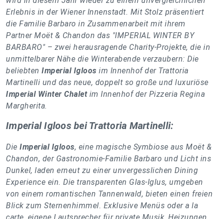
wird in diesem Jahr wieder zu einem unvergleichlichen
Erlebnis in der Wiener Innenstadt. Mit Stolz präsentiert
die Familie Barbaro in Zusammenarbeit mit ihrem
Partner Moët & Chandon das "IMPERIAL WINTER BY
BARBARO" – zwei herausragende Charity-Projekte, die in
unmittelbarer Nähe die Winterabende verzaubern: Die
beliebten
Imperial Igloos
im Innenhof der Trattoria
Martinelli und das neue, doppelt so große und luxuriöse
Imperial Winter Chalet
im Innenhof der Pizzeria Regina
Margherita.
Imperial Igloos bei Trattoria Martinelli:
Die
Imperial Igloos
, eine magische Symbiose aus Moët &
Chandon, der Gastronomie-Familie Barbaro und Licht ins
Dunkel, laden erneut zu einer unvergesslichen Dining
Experience ein. Die transparenten Glas-Iglus, umgeben
von einem romantischen Tannenwald, bieten einen freien
Blick zum Sternenhimmel. Exklusive Menüs oder a la
carte, eigene Lautsprecher für private Musik, Heizungen,