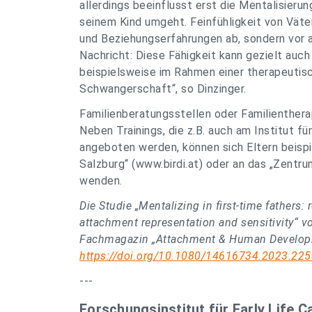
allerdings beeinflusst erst die Mentalisierung
seinem Kind umgeht. Feinfühligkeit von Väte
und Beziehungserfahrungen ab, sondern vor al
Nachricht: Diese Fähigkeit kann gezielt auch
beispielsweise im Rahmen einer therapeutis
Schwangerschaft“, so Dinzinger.
Familienberatungsstellen oder Familienther
Neben Trainings, die z.B. auch am Institut fü
angeboten werden, können sich Eltern beisp
Salzburg“ (www.birdi.at) oder an das „Zentr
wenden.
Die Studie „Mentalizing in first-time fathers:
attachment representation and sensitivity“ vo
Fachmagazin „Attachment & Human Developme
https://doi.org/10.1080/14616734.2023.22
---
Forschungsinstitut für Early Life C