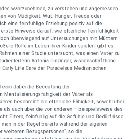
 Kindes wahrzunehmen, zu verstehen und angemessen
hen von Müdigkeit, Wut, Hunger, Freude oder
ch eine feinfühlige Erziehung positiv auf die
erste Hinweise darauf, wie elterliche Feinfühligkeit
doch überwiegend auf Untersuchungen mit Müttern
ößere Rolle im Leben ihrer Kinder spielen, gibt es
Rahmen einer Studie untersucht, was einen Vater zu
tudienleiterin Antonia Dinzinger, wissenschaftliche
r Early Life Care der Paracelsus Medizinischen
r Team dabei die Bedeutung der
 Mentalisierungsfähigkeit der Väter als
sieren beschreibt die elterliche Fähigkeit, sowohl über
 als auch über die von anderen – beispielsweise des
ht Eltern, feinfühlig auf die Gefühle und Bedürfnisse
nt man in der Regel bereits während der eigenen
der weiteren Bezugspersonen“, so die
tionen wiederum entstehen aus der Verarbeitung von