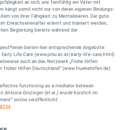
sfähigkeit an sich, wie feinfühlig ein Vater mit
rn hängt somit nicht nur von deren eigenen Bindungs-
lem von ihrer Fähigkeit zu Mentalisieren. Die gute
 im Erwachsenenalter erlernt und trainiert werden,
chen Begleitung bereits während der
apeut*innen bieten hier entsprechende Angebote.
r Early Life Care (www.pmu.ac.at/early-life-care.html)
ielsweise auch an das Netzwerk „Frühe Hilfen
um früher Hilfen Deutschland“ (www.fruehehilfen.de)
 reflective functioning as a mediator between
n Antonia Dinzinger (et al.) wurde kürzlich im
nt“ online veröffentlicht:
58354
are