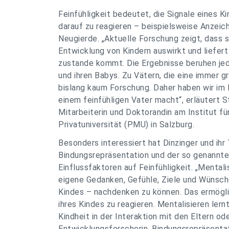
Feinfühligkeit bedeutet, die Signale eines
darauf zu reagieren – beispielsweise Anzeic
Neugierde. „Aktuelle Forschung zeigt, dass si
Entwicklung von Kindern auswirkt und liefert 
zustande kommt. Die Ergebnisse beruhen je
und ihren Babys. Zu Vätern, die eine immer gr
bislang kaum Forschung. Daher haben wir im 
einem feinfühligen Vater macht“, erläutert S
Mitarbeiterin und Doktorandin am Institut fü
Privatuniversität (PMU) in Salzburg.
Besonders interessiert hat Dinzinger und ih
Bindungsrepräsentation und der so genannten
Einflussfaktoren auf Feinfühligkeit. „Mentali
eigene Gedanken, Gefühle, Ziele und Wünsche
Kindes – nachdenken zu können. Das ermöglic
ihres Kindes zu reagieren. Mentalisieren ler
Kindheit in der Interaktion mit den Eltern o
Entwicklungsforscherin. Bindungsrepräsenta