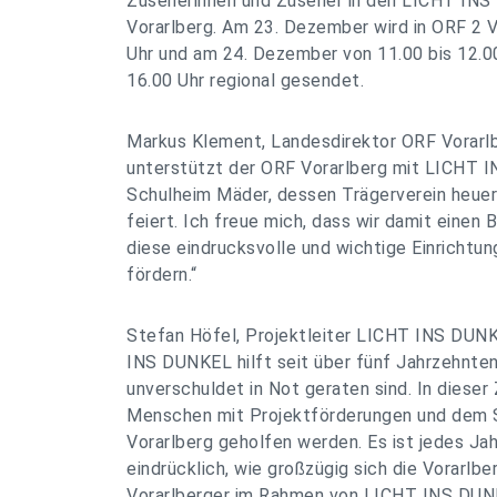
Zuseherinnen und Zuseher in den LICHT I
Vorarlberg. Am 23. Dezember wird in ORF 2 V
Uhr und am 24. Dezember von 11.00 bis 12.00
16.00 Uhr regional gesendet.
Markus Klement, Landesdirektor ORF Vorarlb
unterstützt der ORF Vorarlberg mit LICHT 
Schulheim Mäder, dessen Trägerverein heuer
feiert. Ich freue mich, dass wir damit einen 
diese eindrucksvolle und wichtige Einrichtung
fördern.“
Stefan Höfel, Projektleiter LICHT INS DUN
INS DUNKEL hilft seit über fünf Jahrzehnten 
unverschuldet in Not geraten sind. In dieser
Menschen mit Projektförderungen und dem S
Vorarlberg geholfen werden. Es ist jedes Ja
eindrücklich, wie großzügig sich die Vorarlbe
Vorarlberger im Rahmen von LICHT INS DUNK