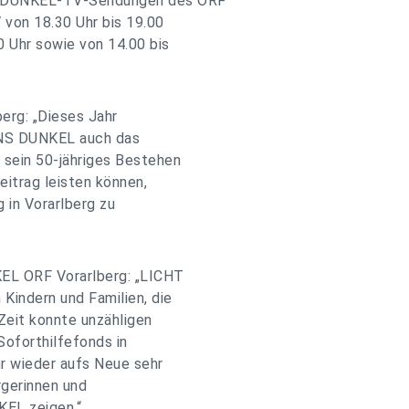
NS DUNKEL-TV-Sendungen des ORF
 von 18.30 Uhr bis 19.00
 Uhr sowie von 14.00 bis
erg: „Dieses Jahr
INS DUNKEL auch das
 sein 50-jähriges Bestehen
Beitrag leisten können,
 in Vorarlberg zu
KEL ORF Vorarlberg: „LICHT
Kindern und Familien, die
 Zeit konnte unzähligen
oforthilfefonds in
hr wieder aufs Neue sehr
rgerinnen und
EL zeigen.“