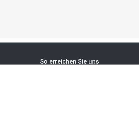
So erreichen Sie uns
APA-Comm GmbH
Laimgrubengasse 10
1060 Wien, Österreich
PR-Desk Support
Tel. +43 1 36060-5310
APA-Salesdesk
Tel. +43 1 36060-1234
comm@apa.at