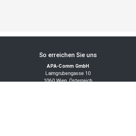
So erreichen Sie uns
APA-Comm GmbH
Laimgrubengasse 10
1060 Wien, Österreich
PR-Desk Support
Tel. +43 1 36060-5310
APA-Salesdesk
Tel. +43 1 36060-1234
comm@apa.at