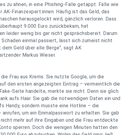
s zu ahnen, in eine Phishing-Falle getappt. Fälle wie
 AK-Finanzexpert:innen. Häufig ist das Geld, das
schen herausgelockt wird, gänzlich verloren. Dass
 überhaupt 9.000 Euro zurückbekam, hat
len leider wenig bis gar nicht gesprächsbereit. Darum
r Schaden einmal passiert, lässt sich zumeist nicht
t dem Geld über alle Berge“, sagt AK
sitzender Markus Wieser.
die Frau aus Krems. Sie nutzte Google, um die
auf den ersten angezeigten Eintrag – vermeintlich die
Fake-Seite handelte, merkte sie nicht. Denn sie glich
Bank aufs Haar. Sie gab die notwendigen Daten ein und
fs Handy, sondern musste eine Hotline – die
 - anrufen, um ein Einmalpasswort zu erhalten. Sie gab
 nicht mehr auf ihre Eingaben und die Frau entdeckte
r Konto sperren. Doch die wenigen Minuten hatten den
 30.000 Euro abzubuchen. Wohin das Geld ging, ließ