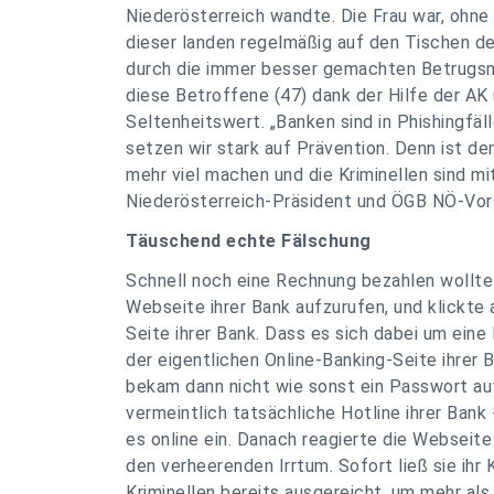
Niederösterreich wandte. Die Frau war, ohne e
dieser landen regelmäßig auf den Tischen der
durch die immer besser gemachten Betrugsma
diese Betroffene (47) dank der Hilfe der AK
Seltenheitswert. „Banken sind in Phishingfäl
setzen wir stark auf Prävention. Denn ist de
mehr viel machen und die Kriminellen sind mi
Niederösterreich-Präsident und ÖGB NÖ-Vor
Täuschend echte Fälschung
Schnell noch eine Rechnung bezahlen wollte 
Webseite ihrer Bank aufzurufen, und klickte 
Seite ihrer Bank. Dass es sich dabei um eine 
der eigentlichen Online-Banking-Seite ihrer 
bekam dann nicht wie sonst ein Passwort au
vermeintlich tatsächliche Hotline ihrer Bank
es online ein. Danach reagierte die Webseite
den verheerenden Irrtum. Sofort ließ sie ih
Kriminellen bereits ausgereicht, um mehr als