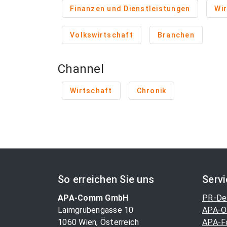
Finanzen und Dienstleistungen
Wir
Volkswirtschaft
Branchen
Channel
Wirtschaft
Chronik
So erreichen Sie uns
Serv
APA-Comm GmbH
PR-De
Laimgrubengasse 10
APA-O
1060 Wien, Österreich
APA-F