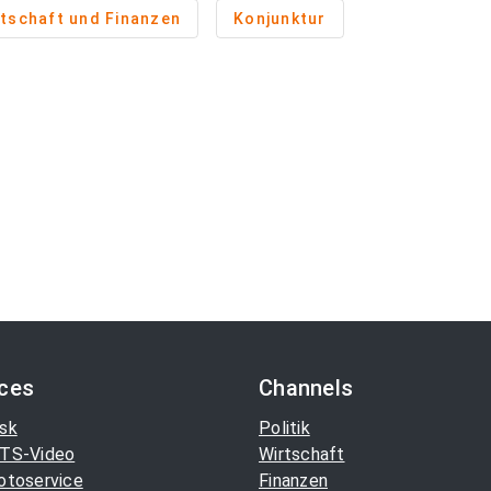
tschaft und Finanzen
Konjunktur
ices
Channels
sk
Politik
TS-Video
Wirtschaft
otoservice
Finanzen