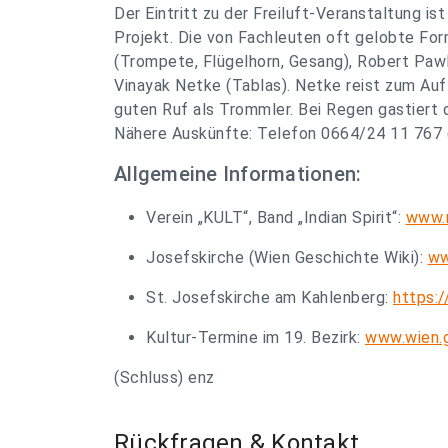
Der Eintritt zu der Freiluft-Veranstaltung is
Projekt. Die von Fachleuten oft gelobte For
(Trompete, Flügelhorn, Gesang), Robert Pawli
Vinayak Netke (Tablas). Netke reist zum Auft
guten Ruf als Trommler. Bei Regen gastiert d
Nähere Auskünfte: Telefon 0664/24 11 767 
Allgemeine Informationen:
Verein „KULT“, Band „Indian Spirit“:
www.m
Josefskirche (Wien Geschichte Wiki):
ww
St. Josefskirche am Kahlenberg:
https:/
Kultur-Termine im 19. Bezirk:
www.wien.g
(Schluss) enz
Rückfragen & Kontakt