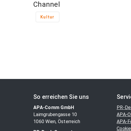
Channel
Kultur
So erreichen Sie uns
Serv
APA-Comm GmbH
PR-De
Laimgrubengasse 10
APA-O
1060 Wien, Österreich
APA-F
Cookie