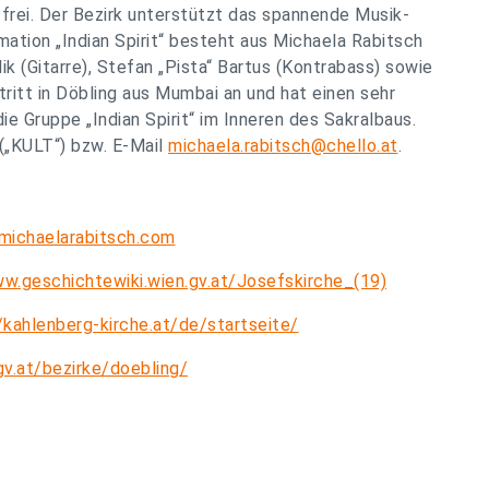
t frei. Der Bezirk unterstützt das spannende Musik-
mation „Indian Spirit“ besteht aus Michaela Rabitsch
k (Gitarre), Stefan „Pista“ Bartus (Kontrabass) sowie
ritt in Döbling aus Mumbai an und hat einen sehr
ie Gruppe „Indian Spirit“ im Inneren des Sakralbaus.
(„KULT“) bzw. E-Mail
michaela.rabitsch@chello.at
.
ichaelarabitsch.com
w.geschichtewiki.wien.gv.at/Josefskirche_(19)
/kahlenberg-kirche.at/de/startseite/
v.at/bezirke/doebling/