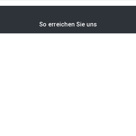
So erreichen Sie uns
APA-Comm GmbH
Laimgrubengasse 10
1060 Wien, Österreich
PR-Desk Support
Tel. +43 1 36060-5310
APA-Salesdesk
Tel. +43 1 36060-1234
comm@apa.at
Services
PR-Desk
APA-OTS-Video