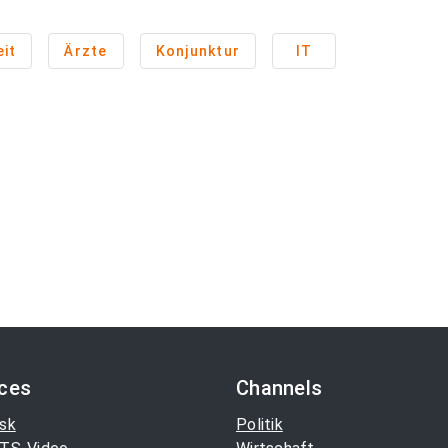
it
Ärzte
Konjunktur
IT
ices
Channels
sk
Politik