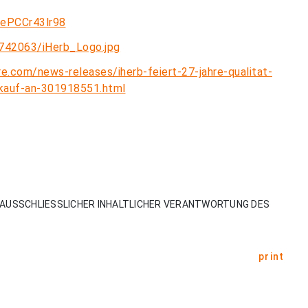
=ePCCr43lr98
742063/iHerb_Logo.jpg
e.com/news-releases/iherb-feiert-27-jahre-qualitat-
rkauf-an-301918551.html
AUSSCHLIESSLICHER INHALTLICHER VERANTWORTUNG DES
print