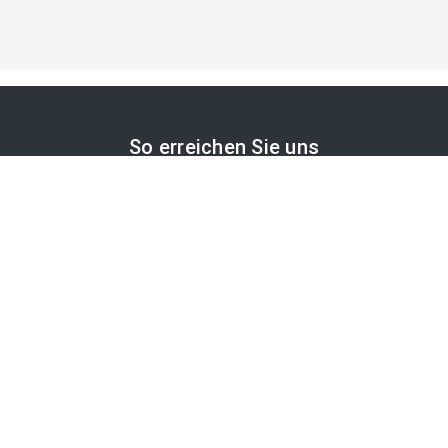
So erreichen Sie uns
APA-Comm GmbH
Laimgrubengasse 10
1060 Wien, Österreich
PR-Desk Support
Tel. +43 1 36060-5310
APA-Salesdesk
Tel. +43 1 36060-1234
comm@apa.at