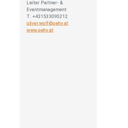
Leiter Partner- &
Eventmanagement
T: +431533095212
oliver.wolf@oehv.at
www.oehv.at