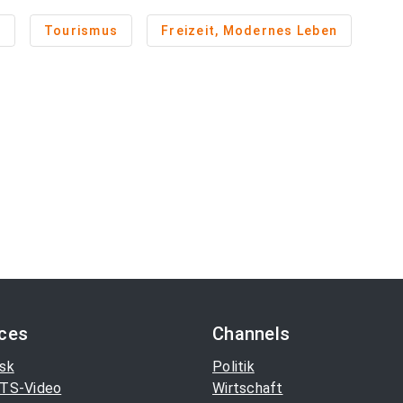
n
Tourismus
Freizeit, Modernes Leben
ices
Channels
sk
Politik
TS-Video
Wirtschaft