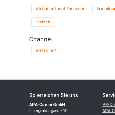
Wirtschaft und Finanzen
Branche
Freizeit
Channel
Wirtschaft
So erreichen Sie uns
Serv
APA-Comm GmbH
PR-De
Laimgrubengasse 10
APA-O