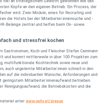
 so viel an strategischem Gewicht gewonnen wie das
esten Köpfe an den eigenen Betrieb. Ein Prozess, der
facher wird. Zwei Module, eines für Recruiting und
en die Hotels bei der Mitarbeiter:innensuche und -
HR-Belange zentral und helfen beim On- sowie
.
nfach und stressfrei kochen
m Gastronomen, Koch und Fleischer Stefan Cammann
lt und kommt mittlerweile in über 100 Projekten zum
ung, multifunktionale Kochtechnik sowie neue und
en, auch ungelernte Mitarbeiter:innen schnell in den
den auf die individuellen Wünsche, Anforderungen und
 geringstem Mitarbeiter:innenaufwand betrieben.
er Reinigungsaufwand, die Betriebskosten und die
aterial unter
www.oehv.at/presse