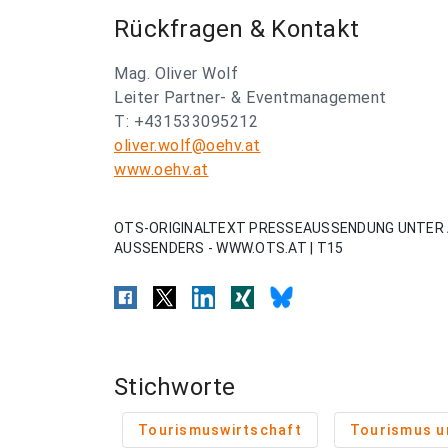
Rückfragen & Kontakt
Mag. Oliver Wolf
Leiter Partner- & Eventmanagement
T: +431533095212
oliver.wolf@oehv.at
www.oehv.at
OTS-ORIGINALTEXT PRESSEAUSSENDUNG UNTER 
AUSSENDERS - WWW.OTS.AT | T15
Stichworte
Tourismuswirtschaft
Tourismus un