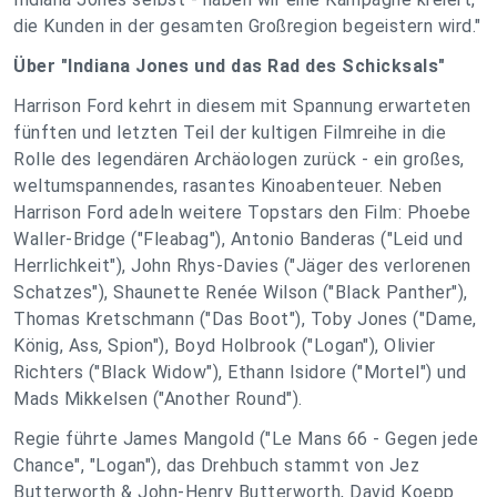
die Kunden in der gesamten Großregion begeistern wird."
Über "Indiana Jones und das Rad des Schicksals"
Harrison Ford kehrt in diesem mit Spannung erwarteten
fünften und letzten Teil der kultigen Filmreihe in die
Rolle des legendären Archäologen zurück - ein großes,
weltumspannendes, rasantes Kinoabenteuer. Neben
Harrison Ford adeln weitere Topstars den Film: Phoebe
Waller-Bridge ("Fleabag"), Antonio Banderas ("Leid und
Herrlichkeit"), John Rhys-Davies ("Jäger des verlorenen
Schatzes"), Shaunette Renée Wilson ("Black Panther"),
Thomas Kretschmann ("Das Boot"), Toby Jones ("Dame,
König, Ass, Spion"), Boyd Holbrook ("Logan"), Olivier
Richters ("Black Widow"), Ethann Isidore ("Mortel") und
Mads Mikkelsen ("Another Round").
Regie führte James Mangold ("Le Mans 66 - Gegen jede
Chance", "Logan"), das Drehbuch stammt von Jez
Butterworth & John-Henry Butterworth, David Koepp