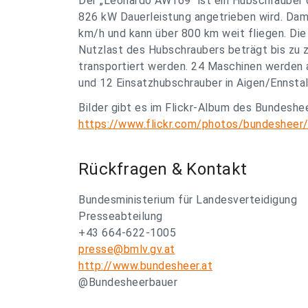
Der „Leonardo AW169“ ist ein Hubschrauber 
826 kW Dauerleistung angetrieben wird. Dam
km/h und kann über 800 km weit fliegen. Die
Nutzlast des Hubschraubers beträgt bis zu 
transportiert werden. 24 Maschinen werden 
und 12 Einsatzhubschrauber in Aigen/Ennstal 
Bilder gibt es im Flickr-Album des Bundeshe
https://www.flickr.com/photos/bundeshee
Rückfragen & Kontakt
Bundesministerium für Landesverteidigung
Presseabteilung
+43 664-622-1005
presse@bmlv.gv.at
http://www.bundesheer.at
@Bundesheerbauer