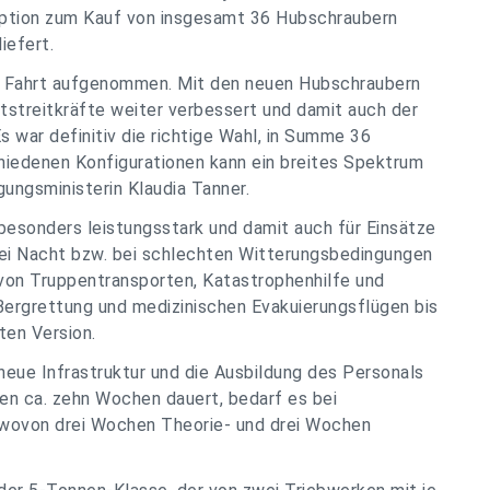
 Option zum Kauf von insgesamt 36 Hubschraubern
iefert.
at Fahrt aufgenommen. Mit den neuen Hubschraubern
uftstreitkräfte weiter verbessert und damit auch der
s war definitiv die richtige Wahl, in Summe 36
hiedenen Konfigurationen kann ein breites Spektrum
ungsministerin Klaudia Tanner.
esonders leistungsstark und damit auch für Einsätze
bei Nacht bzw. bei schlechten Witterungsbedingungen
 von Truppentransporten, Katastrophenhilfe und
rgrettung und medizinischen Evakuierungsflügen bis
ten Version.
eue Infrastruktur und die Ausbildung des Personals
ten ca. zehn Wochen dauert, bedarf es bei
wovon drei Wochen Theorie- und drei Wochen