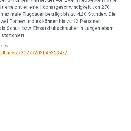
der 5-Tonnen-Klasse, der von zwei Triebwerken mit je
it erreicht er eine Höchstgeschwindigkeit von 270
 maximale Flugdauer beträgt bis zu 4:20 Stunden. Die
zwei Tonnen und es können bis zu 12 Personen
als Schul- bzw. Einsatzhubschrauber in Langenlebarn
stationiert.
eres:
r/albums/72177720304632343/