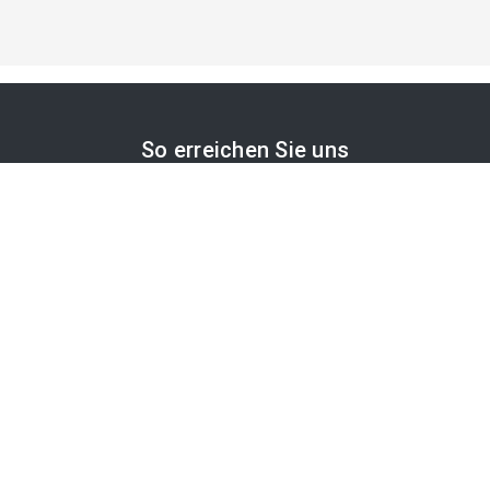
So erreichen Sie uns
APA-Comm GmbH
Laimgrubengasse 10
1060 Wien, Österreich
PR-Desk Support
Tel. +43 1 36060-5310
APA-Salesdesk
Tel. +43 1 36060-1234
comm@apa.at
Services