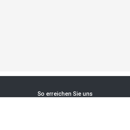
So erreichen Sie uns
APA-Comm GmbH
Laimgrubengasse 10
1060 Wien, Österreich
PR-Desk Support