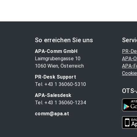
So erreichen Sie uns
Serv
APA-Comm GmbH
PR-De
Laimgrubengasse 10
APA-O
1060 Wien, Österreich
APA-F
Cookie
PR-Desk Support
Tel. +43 1 36060-5310
OTS-
APA-Salesdesk
Tel. +43 1 36060-1234
comm@apa.at