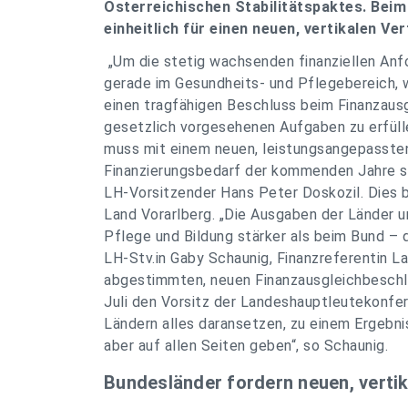
Österreichischen Stabilitätspaktes. Beim
einheitlich für einen neuen, vertikalen Ve
„Um die stetig wachsenden finanziellen Anf
gerade im Gesundheits- und Pflegebereich, 
einen tragfähigen Beschluss beim Finanzausg
gesetzlich vorgesehenen Aufgaben zu erfüll
muss mit einem neuen, leistungsangepassten
Finanzierungsbedarf der kommenden Jahre si
LH-Vorsitzender Hans Peter Doskozil. Dies b
Land Vorarlberg. „Die Ausgaben der Länder 
Pflege und Bildung stärker als beim Bund – d
LH-Stv.in Gaby Schaunig, Finanzreferentin L
abgestimmten, neuen Finanzausgleichbeschlus
Juli den Vorsitz der Landeshauptleutekonf
Ländern alles daransetzen, zu einem Ergebn
aber auf allen Seiten geben“, so Schaunig.
Bundesländer fordern neuen, vertik