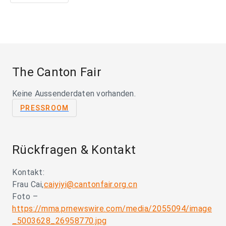
The Canton Fair
Keine Aussenderdaten vorhanden.
PRESSROOM
Rückfragen & Kontakt
Kontakt:
Frau Cai,
caiyiyi@cantonfair.org.cn
Foto –
https://mma.prnewswire.com/media/2055094/image
_5003628_26958770.jpg