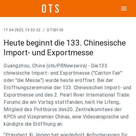
menu
17.04.2023, 19:02:32
/
OTS0130
Heute beginnt die 133. Chinesische
Import- und Exportmesse
Guangzhou, China (ots/PRNewswire) -
Die133.
chinesische Import- and Exportmesse ("Canton Fair"
oder "die Messe") wurde heute eröffnet. Bei der
Eröffnungszeremonie der 133. Chinesischen Import- und
Exportmesse und des 2. Pearl River International Trade
Forums die am Vortag stattfanden, hielt He Lifeng,
Mitglied des Politbüros des20. Zentralkomitees der
KPCh und Vizepremier Chinas, eine Videoansprache und
kündigte die Eröffnung an.
"Präsident Xi Jinping hat wiederholt Anforderungen für