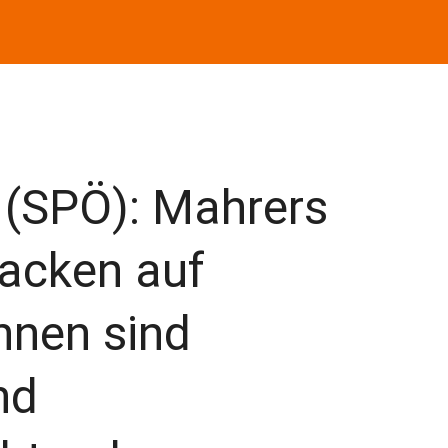
(SPÖ): Mahrers
tacken auf
nnen sind
nd