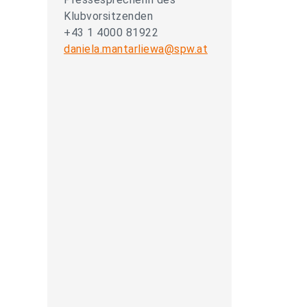
Klubvorsitzenden
+43 1 4000 81922
daniela.mantarliewa@spw.at